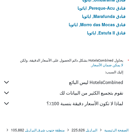
فنادق Pereque-Acu, اباتوبا
فنادق Marafunda, اباتوبا
فنادق Morro das Mocas, اباتوبا
فنادق Estufa II, اباتوبا
*
يحاول HotelsCombined بشكل دائم الحصول على الأسعار الدقيقة، ولكن
لا يمكن ضمان الأسعار
.
إليك السبب:
HotelsCombined ليس البائع
نقوم بتجميع الكثير من البيانات لك
لماذا لا تكون الأسعار دقيقة بنسبة 100٪؟
الصفحة الرئيسية
البرازيل
225,626
منطقة جنوب شرق البرازيل
105,882