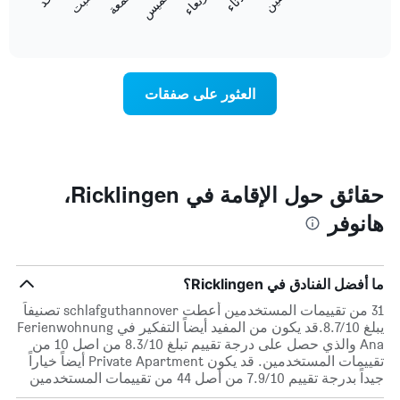
الخميس
المخطط
المخطط
End
التالي
of
التالي
interactive
1
متوسط
chart
محور
سعر
Y
غرفة
العثور على صفقات
الذي
كل
يعرض
يوم
متوسط
في
سعر
الأسبوع
غرفة
يتضمن
المخطط
حقائق حول الإقامة في Ricklingen،
1
هانوفر
محور
X
الذي
يعرض
ما أفضل الفنادق في Ricklingen؟
أيام
الأسبوع.
31 من تقييمات المستخدمين أعطت schlafguthannover تصنيفاً
يتضمن
يبلغ 8.7/10.قد يكون من المفيد أيضاً التفكير في Ferienwohnung
المخطط
Ana والذي حصل على درجة تقييم تبلغ 8.3/10 من اصل 10 من
التالي
تقييمات المستخدمين. قد يكون Private Apartment أيضاً خياراً
1
جيداً بدرجة تقييم 7.9/10 من أصل 44 من تقييمات المستخدمين
محور