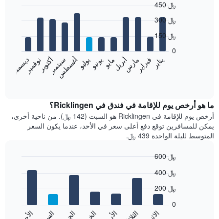
450 ﷼
Bar
Chart
300 ﷼
graphic.
chart
with
150 ﷼
12
bars.
0
نوفمبر
فبراير
مايو
أغسطس
يناير
أبريل
يوليو
أكتوبر
مارس
يونيو
سبتمبر
ديسمبر
يعرض
المخطط
End
of
التالي
interactive
متوسط
chart
سعر
ما هو أرخص يوم للإقامة في فندق في Ricklingen؟
غرفة
أرخص يوم للإقامة في Ricklingen هو السبت (142 ﷼). من ناحية أخرى،
كل
يمكن للمسافرين توقع دفع أعلى سعر في الأحد، عندما يكون السعر
شهر
المتوسط لليلة الواحدة 439 ﷼.
يتضمن
المخطط
600 ﷼
1
Bar
محور
Chart
400 ﷼
graphic.
chart
X
with
الذي
200 ﷼
7
يعرض
bars.
0
الشهور.
الاثنين
الثلاثاء
الأربعاء
الجمعة
السبت
الأحد
يتضمن
يعرض