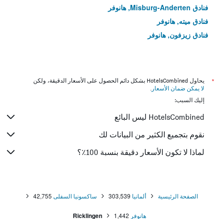
فنادق Misburg-Anderten, هانوفر
فنادق ميته, هانوفر
فنادق زيزفون, هانوفر
*
يحاول HotelsCombined بشكل دائم الحصول على الأسعار الدقيقة، ولكن
لا يمكن ضمان الأسعار
.
إليك السبب:
HotelsCombined ليس البائع
نقوم بتجميع الكثير من البيانات لك
لماذا لا تكون الأسعار دقيقة بنسبة 100٪؟
الصفحة الرئيسية
ألمانيا
303,539
ساكسونيا السفلى
42,755
هانوفر
1,442
Ricklingen