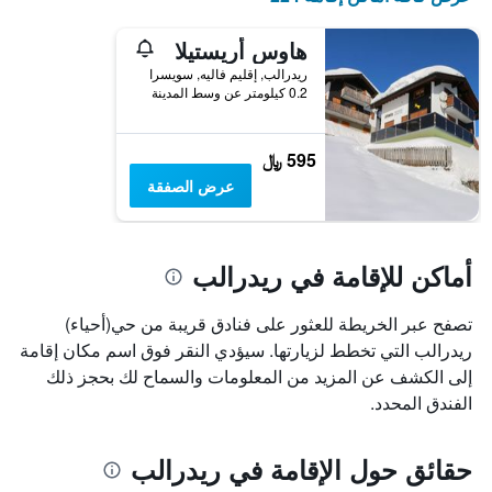
متوسط
سعر
غرفة
هاوس أريستيلا
في
ريدرالب, إقليم فاليه, سويسرا
عطلة
0.2 كيلومتر عن وسط المدينة
نهاية
هذا
الأسبوع
595 ﷼
خلال
عرض الصفقة
آخر
3
أيام
أماكن للإقامة في ريدرالب
تصفح عبر الخريطة للعثور على فنادق قريبة من حي(أحياء)
ريدرالب التي تخطط لزيارتها. سيؤدي النقر فوق اسم مكان إقامة
إلى الكشف عن المزيد من المعلومات والسماح لك بحجز ذلك
الفندق المحدد.
حقائق حول الإقامة في ريدرالب