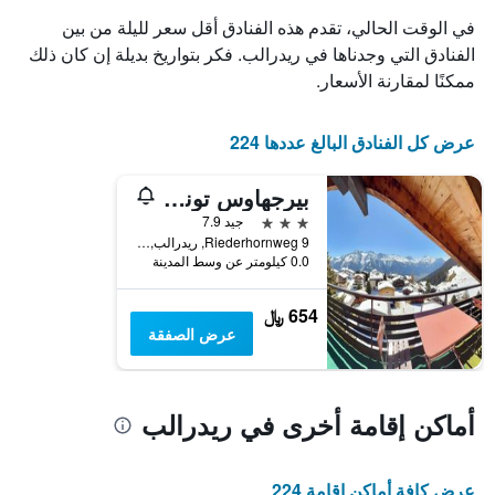
الغرفة
3
في الوقت الحالي، تقدم هذه الفنادق أقل سعر لليلة من بين
هذه
أيام
الليلة
الفنادق التي وجدناها في ريدرالب. فكر بتواريخ بديلة إن كان ذلك
مع
الذي
التصنيف
ممكنًا لمقارنة الأسعار.
عُثر
حسب
عليه
النجوم
خلال
يتضمن
عرض كل الفنادق البالغ عددها 224
آخر
المخطط
3
1
بيرجهاوس توني هوتل أوند ريستورانت
أيام
محور
3 نجوم
جيد 7.9
X
9 Riederhornweg, ريدرالب, إقليم فاليه, سويسرا
الذي
0.0 كيلومتر عن وسط المدينة
يعرض
فئات
الفنادق
654 ﷼
بالنجوم.
عرض الصفقة
يتضمن
المخطط
1
محور
أماكن إقامة أخرى في ريدرالب
Y
الذي
يعرض
عرض كافة أماكن إقامة 224