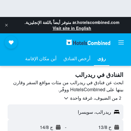
ar.hotelscombined.com
متوفر أيضاً باللغة الإنجليزية.
Visit site in English
رؤى
أرخص الفنادق
أين مكان الإقامة
الفنادق في ريدرالب
ابحث عن فنادق في ريدرالب من مئات مواقع السفر وقارن
بينها على HotelsCombined ووفّر.
2 من الضيوف، غرفة واحدة
ريدرالب، سويسرا
خ 13/8
-
ج 14/8