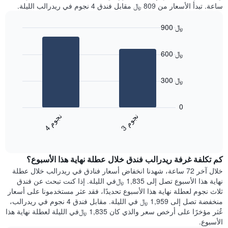
ساعة. تبدأ الأسعار من 809 ﷼ مقابل فندق 4 نجوم في ريدرالب الليلة.
900 ﷼
Bar
Chart
graphic.
chart
600 ﷼
with
2
bars.
300 ﷼
يعرض
المخطط
0
التالي
ن
م
ن
م
متوسط
3
ج
و
4
ج
و
End
سعر
of
الغرفة
interactive
هذه
chart
كم تكلفة غرفة ريدرالب فندق خلال عطلة نهاية هذا الأسبوع؟
الليلة
الذي
خلال آخر 72 ساعة، شهدنا انخفاض أسعار فنادق في ريدرالب خلال عطلة
عُثر
نهاية هذا الأسبوع تصل إلى 1,835 ﷼في الليلة. إذا كنت تبحث عن فندق
عليه
ثلاث نجوم لعطلة نهاية هذا الأسبوع تحديدًا، فقد عثر مستخدمونا على أسعار
خلال
منخفضة تصل إلى 1,959 ﷼ في الليلة. مقابل فندق 4 نجوم في ريدرالب،
آخر
عُثر مؤخرًا على أرخص سعر والذي كان 1,835 ﷼في الليلة لعطلة نهاية هذا
3
الأسبوع.
أيام