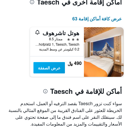
أماكن إقامة أخرى في Taesch
عرض كافة أماكن إقامة 63
هوتل تاشرهوف
3 نجوم
ممتاز 8.5
Bahnhofplatz 1, Taesch, Taesch, إقليم فاليه, سويسرا
0.2 كيلومتر عن وسط المدينة
490 ﷼
عرض الصفقة
أماكن للإقامة في Taesch
سواء كنت تزور Taesch بقصد الترفيه أو العمل، استخدم
الخريطة للعثور على الفنادق القريبة من الموقع المثالي بالنسبة
لك. سينقلك النقر على اسم فندق ما إلى صفحة تحتوي على
الأسعار والتقييمات والمزيد من المعلومات المفيدة.