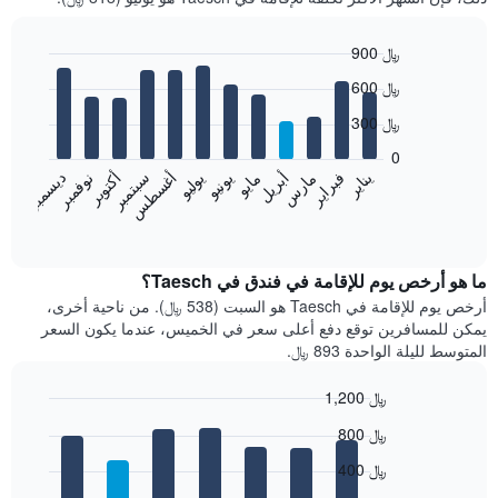
900 ﷼
Bar
Chart
600 ﷼
graphic.
chart
with
300 ﷼
12
bars.
0
فبراير
مايو
أغسطس
نوفمبر
يناير
أبريل
يوليو
أكتوبر
مارس
يونيو
سبتمبر
ديسمبر
يعرض
المخطط
End
of
التالي
interactive
متوسط
chart
سعر
ما هو أرخص يوم للإقامة في فندق في Taesch؟
غرفة
أرخص يوم للإقامة في Taesch هو السبت (538 ﷼). من ناحية أخرى،
كل
يمكن للمسافرين توقع دفع أعلى سعر في الخميس، عندما يكون السعر
شهر
المتوسط لليلة الواحدة 893 ﷼.
يتضمن
المخطط
1,200 ﷼
1
Bar
محور
Chart
800 ﷼
graphic.
chart
X
with
الذي
400 ﷼
7
يعرض
bars.