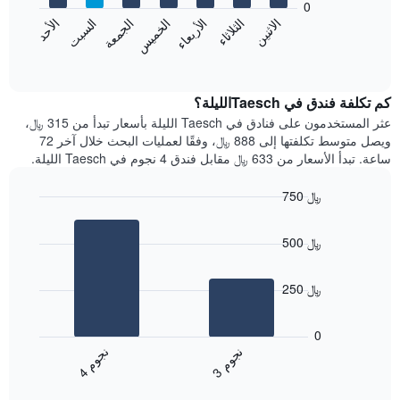
0
الشهور.
الاثنين
الخميس
الأحد
الأربعاء
السبت
الثلاثاء
الجمعة
يتضمن
يعرض
المخطط
المخطط
End
التالي
of
التالي
interactive
1
متوسط
chart
محور
سعر
كم تكلفة فندق في Taeschالليلة؟
Y
غرفة
عثر المستخدمون على فنادق في Taesch الليلة بأسعار تبدأ من 315 ﷼،
الذي
كل
ويصل متوسط تكلفتها إلى 888 ﷼، وفقًا لعمليات البحث خلال آخر 72
يعرض
يوم
ساعة. تبدأ الأسعار من 633 ﷼ مقابل فندق 4 نجوم في Taesch الليلة.
متوسط
في
سعر
الأسبوع
750 ﷼
غرفة
يتضمن
Bar
المخطط
Chart
graphic.
chart
1
500 ﷼
with
محور
2
X
bars.
الذي
250 ﷼
يعرض
يعرض
أيام
المخطط
0
الأسبوع.
التالي
ن
م
ن
م
يتضمن
متوسط
3
ج
و
4
ج
و
المخطط
End
سعر
of
التالي
الغرفة
interactive