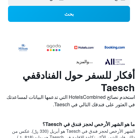
بحث
...والمزيد
أفكار للسفر حول الفنادقفي
Taesch
استخدم نصائح HotelsCombined التي تدعمها البيانات لمساعدتك
في العثور على فندقك التالي في Taesch.
ما هو الشهر الأرخص لحجز فندق في Taesch؟
الشهر الأرخص لحجز فندق في Taesch هو أبريل (330 ﷼). عكس من
ذلك، فإن الشهر الأكثر تكلفة للإقامة في Taesch هو يوليو (818 ﷼).