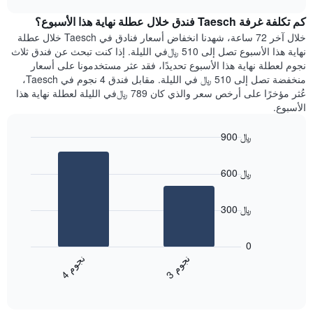
1
هذه
chart
محور
كم تكلفة غرفة Taesch فندق خلال عطلة نهاية هذا الأسبوع؟
الليلة
Y
الذي
خلال آخر 72 ساعة، شهدنا انخفاض أسعار فنادق في Taesch خلال عطلة
الذي
عُثر
نهاية هذا الأسبوع تصل إلى 510 ﷼في الليلة. إذا كنت تبحث عن فندق ثلاث
يعرض
عليه
نجوم لعطلة نهاية هذا الأسبوع تحديدًا، فقد عثر مستخدمونا على أسعار
متوسط
خلال
منخفضة تصل إلى 510 ﷼ في الليلة. مقابل فندق 4 نجوم في Taesch،
سعر
آخر
عُثر مؤخرًا على أرخص سعر والذي كان 789 ﷼في الليلة لعطلة نهاية هذا
غرفة
3
الأسبوع.
أيام
مع
900 ﷼
التصنيف
Bar
حسب
Chart
graphic.
chart
النجوم
600 ﷼
with
يتضمن
2
المخطط
bars.
1
300 ﷼
محور
يعرض
X
المخطط
0
التي
التالي
ن
م
ن
م
تعرض
متوسط
3
ج
و
4
ج
و
فئات
End
سعر
of
الفنادق
الغرفة
interactive
بالنجوم.
خلال
chart