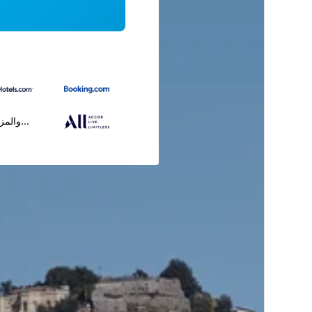
...والمز