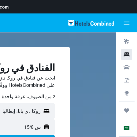
.com
رحلات طيران
فنادق
الفنادق في روك
سيارات
ابحث عن فنادق في روكا دي ب
حزم العروض
على HotelsCombined ووفّر.
استكشاف
2 من الضيوف، غرفة واحدة
رحلات
س 15/8
العَرَبِيَّة