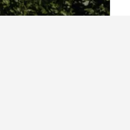
الصفحة الرئيسية
إيطاليا
522,401
إقليم لات
أماكن إقامة أخرى ف
عرض كافة أماكن إقامة 54
فابي
6.0 كيلومتر عن وسط المدينة