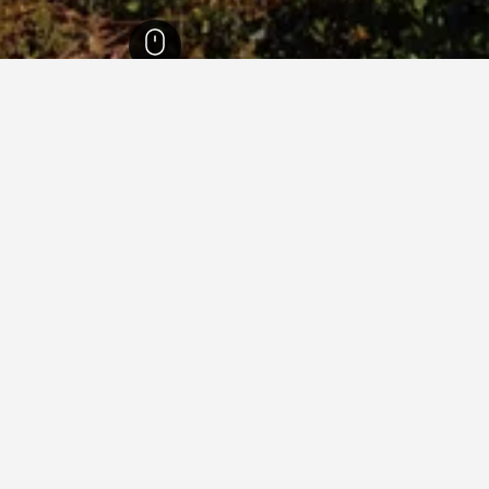
سيو
45,374
روكا دي بابا
54
ي روكا دي بابا
ولا بد آند بريكفاست
Via Delle Ortensie 7, روكا دي بابا, مقاطعة روما, إيطاليا
واي فاي مجاني
مكيف هواء