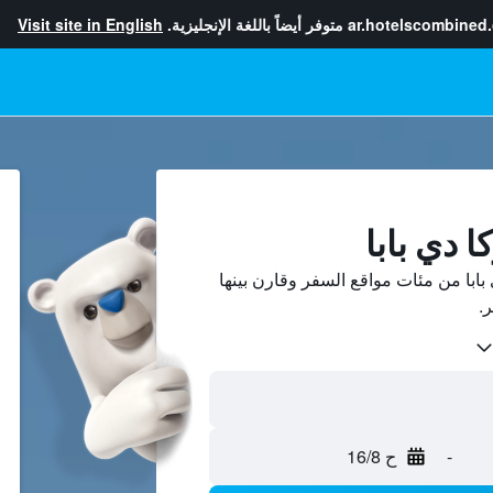
ar.hotelscombined
متوفر أيضاً باللغة الإنجليزية.
Visit site in English
ا دي بابا
ابا من مئات مواقع السفر وقارن بينها
-
ح 16/8