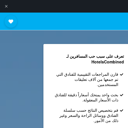
تعرف على سبب حب المسافرين لـ
HotelsCombined
قارن المراجعات التقييمية للفنادق التي
تم جمعها من آلاف تعليقات
المستخدمين.
بحث واحد يمنحك أسعاراً دقيقة للفنادق
ذات الأسعار المعقولة.
قم بتخصيص النتائج حسب سلسلة
الفنادق ووسائل الراحة والسعر وغير
ذلك من الأمور.