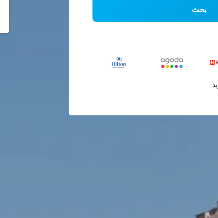
بحث
يد