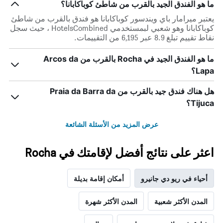
ما هو الفندق الجيد بالقرب من شاطئ كوباكابانا؟
أيام
الأسبوع.
يعتبر ميرامار باي ويندسور كوباكابانا هو فندق بالقرب من شاطئ
يتضمن
كوباكابانا وهو شعبي لبمستخدمي HotelsCombined ، حيث سجل
المخطط
نقاط تقييم تبلغ 8.9 عبر 6,195 من التقييمات.
التالي
1
ما هو الفندق الجيد في Rocha بالقرب من Arcos da
محور
Lapa؟
Y
الذي
يعرض
هل هناك فندق جيد بالقرب من Praia da Barra da
متوسط
Tijuca؟
سعر
غرفة
عرض المزيد من الأسئلة الشائعة
اعثر على نتائج أفضل لإقامتك في Rocha
أحياء في ريو دي جانيرو
أمكان إقامة بديلة
المدن الأكثر شعبية
المدن الأكثر شهرة