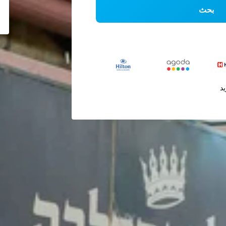
بحث
يد