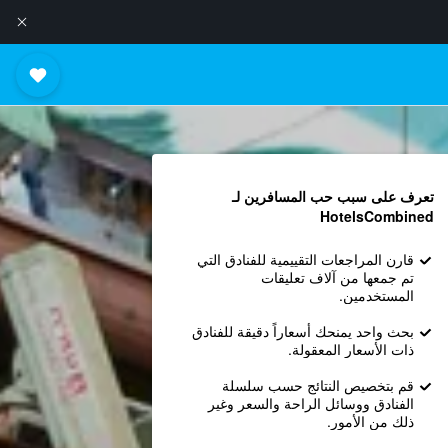
تعرف على سبب حب المسافرين لـ
HotelsCombined
قارن المراجعات التقييمية للفنادق التي
تم جمعها من آلاف تعليقات
المستخدمين.
بحث واحد يمنحك أسعاراً دقيقة للفنادق
ذات الأسعار المعقولة.
قم بتخصيص النتائج حسب سلسلة
الفنادق ووسائل الراحة والسعر وغير
ذلك من الأمور.