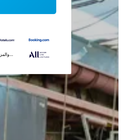
...والمز