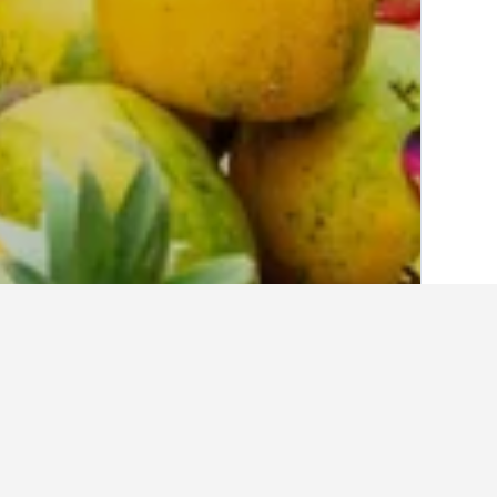
الصفحة الرئيسية
اسرائيل
10,125
القدس
5
أفكار للسفر حول الفناد
استخدم نصائح HotelsCombined التي تدعمها البيانات لمساعدتك في العثور على فندقك التالي في Romema.