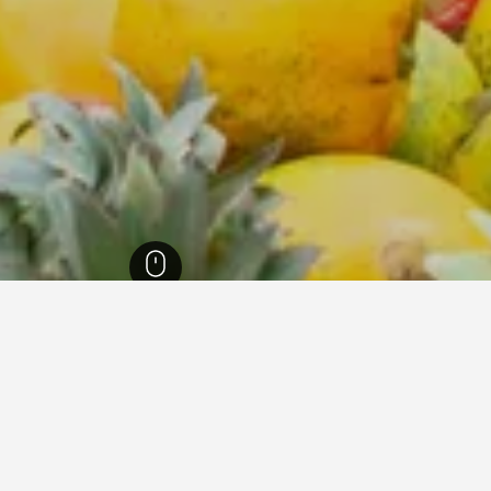
Romema
1,03
قفي Romema