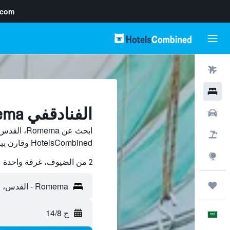
.com
رحلات طيران
فنادق
الفنادقفي Romema, القدس
سيارات
ابحث عن ma
حزم العروض
HotelsCombined وقارن بينها ووفّر.
استكشاف
2 من الضيوف، غرفة واحدة
رحلات
ج 14/8
العَرَبِيَّة