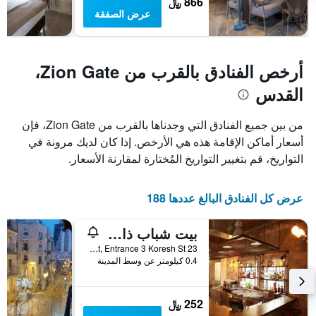
866 ﷼
عرض الصفقة
أرخص الفنادق بالقرب من Zion Gate،
القدس
من بين جميع الفنادق التي وجدناها بالقرب من Zion Gate، فإن
أسعار أماكن الإقامة هذه هي الأرخص. إذا كان لديك مرونة في
التواريخ، قم بتغيير التواريخ المُختارة لمقارنة الأسعار.
عرض كل الفنادق البالغ عددها 188
بيت شباب ذا بوست القدس
23 Jaffa Street, Entrance 3 Koresh St, القدس, Jerusalem District, اسرائيل
0.4 كيلومتر عن وسط المدينة
252 ﷼