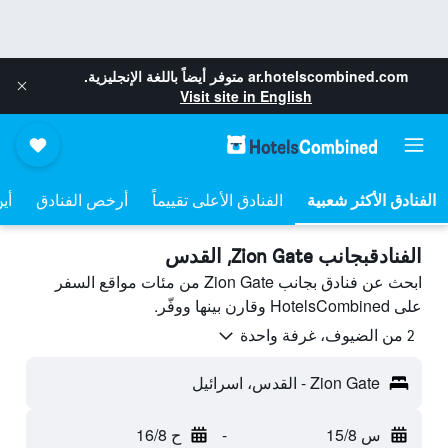
ar.hotelscombined.com
متوفر أيضاً باللغة الإنجليزية.
Visit site in English
الفنادق الأعلى تقييماً
أرخص الفنادق
أي
الفنادقبجانب Zion Gate, القدس
ابحث عن فنادق بجانب Zion Gate من مئات مواقع السفر
على HotelsCombined وقارن بينها ووفّر.
2 من الضيوف، غرفة واحدة
Zion Gate - القدس، اسرائيل
س 15/8
-
ح 16/8