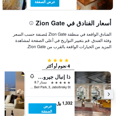
عرض الصفقة
أسعار الفنادق في Zion Gate
الفنادق الواقعة في منطقة Zion Gate مُصنفة حسب السعر
وفئة الفندق. قم بتغيير التواريخ في أعلى الصفحة لمشاهدة
المزيد من الخيارات الواقعة بالقرب من Zion Gate.
4 نجوم
4 نجوم أو أكثر
ذا إنبال جيروساليم
5 نجوم
ممتاز 8.7
Liberty Bell Park, 3, Jabotinsky St., القدس, Jerusalem District, اسرائيل
1,332 ﷼
عرض
الصفقة