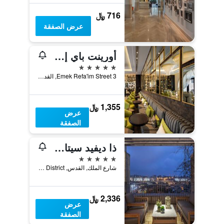
716 ﷼
عرض الصفقة
أورينت باي إزروتيل إكسكلوسف
5 نجوم
3 Emek Refa'im Street, القدس, Jerusalem District, اسرائيل
1,355 ﷼
عرض
الصفقة
ذا ديفيد سيتاديل القدس
5 نجوم
شارع الملك, القدس, Jerusalem District, اسرائيل
2,336 ﷼
عرض
الصفقة