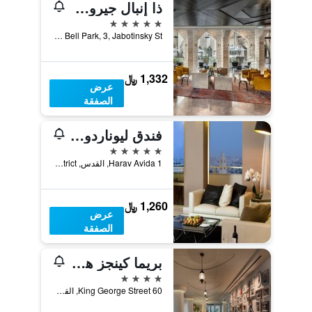
ذا إنبال جيروساليم
5 نجوم
Liberty Bell Park, 3, Jabotinsky St., القدس, Jerusalem District, اسرائيل
1,332 ﷼
عرض
الصفقة
فندق ليوناردو بلازا القدس
5 نجوم
Harav Avida 1, القدس, Jerusalem District, اسرائيل
1,260 ﷼
عرض
الصفقة
بريما كينجز هوتل
4 نجوم
60 King George Street, القدس, Jerusalem District, اسرائيل