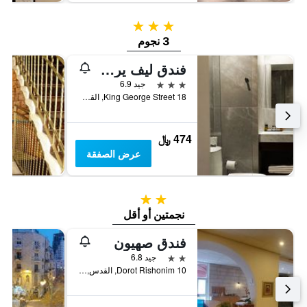
3 نجوم
3 نجوم
فندق ليف يروشالاييم
3 نجوم
جيد 6.9
18 King George Street, القدس, Jerusalem District, اسرائيل
474 ﷼
عرض الصفقة
2 نجمتين
نجمتين أو أقل
فندق صهيون
2 نجمتين
جيد 6.8
Dorot Rishonim 10, القدس, Jerusalem District, اسرائيل