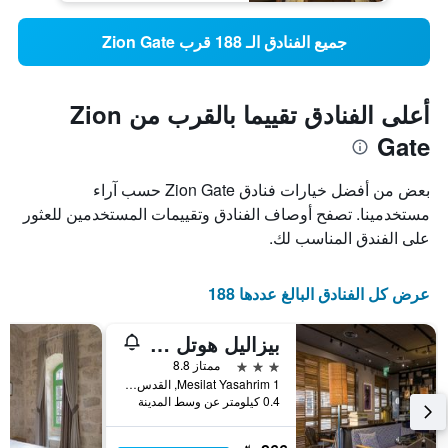
جميع الفنادق الـ 188 قرب Zion Gate
أعلى الفنادق تقييما بالقرب من Zion
Gate
بعض من أفضل خيارات فنادق Zion Gate حسب آراء
مستخدمينا. تصفح أوصاف الفنادق وتقييمات المستخدمين للعثور
على الفندق المناسب لك.
عرض كل الفنادق البالغ عددها 188
بيزاليل هوتل آن أتلاس بوتيك
3 نجوم
ممتاز 8.8
Mesilat Yasahrim 1, القدس, Jerusalem District, اسرائيل
0.4 كيلومتر عن وسط المدينة