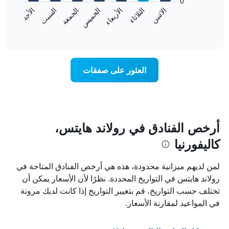
0
الشهور.
الاثنين
الثلاثاء
الأربعاء
الخميس
الجمعة
السبت
الأحد
يتضمن
يعرض
المخطط
المخطط
End
التالي
of
التالي
interactive
1
متوسط
chart
محور
سعر
Y
غرفة
العثور على صفقات
الذي
كل
يعرض
يوم
متوسط
في
سعر
الأسبوع
غرفة
يتضمن
المخطط
أرخص الفنادق في رولاند هايتس،
1
كاليفورنيا
محور
X
الذي
لمن لديهم ميزانية محدودة، هذه هي أرخص الفنادق المتاحة في
يعرض
رولاند هايتس في التواريخ المحددة. نظرًا لأن الأسعار يمكن أن
أيام
تختلف حسب التواريخ، قم بتغيير التواريخ إذا كانت لديك مرونة
الأسبوع.
يتضمن
في المواعيد لمقارنة الأسعار.
المخطط
التالي
1