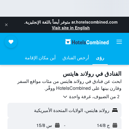
ar.hotelscombined.com
متوفر أيضاً باللغة الإنجليزية.
Visit site in English
رؤى
أرخص الفنادق
أين مكان الإقامة
الفنادق في رولاند هايتس
ابحث عن فنادق في رولاند هايتس من مئات مواقع السفر
وقارن بينها على HotelsCombined ووفّر.
2 من الضيوف، غرفة واحدة
رولاند هايتس، الولايات المتحدة الأميريكية
ج 14/8
-
س 15/8