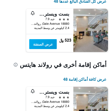
عرض كل الفنادق البالغ عددها 48
محور
Y
بست ويسترن بلس إجزيكيوتيف إن
الذي
يعرض
3 نجوم
جيد 7.9
متوسط
18880 Gale Avenue, رولاند هايتس, CA, الولايات المتحدة الأميريكية
2.4 كيلومتر عن وسط المدينة
سعر
غرفة
523 ﷼
عرض الصفقة
أماكن إقامة أخرى في رولاند هايتس
عرض كافة أماكن إقامة 48
بست ويسترن بلس إجزيكيوتيف إن
3 نجوم
جيد 7.9
18880 Gale Avenue, رولاند هايتس, CA, الولايات المتحدة الأميريكية
2.4 كيلومتر عن وسط المدينة