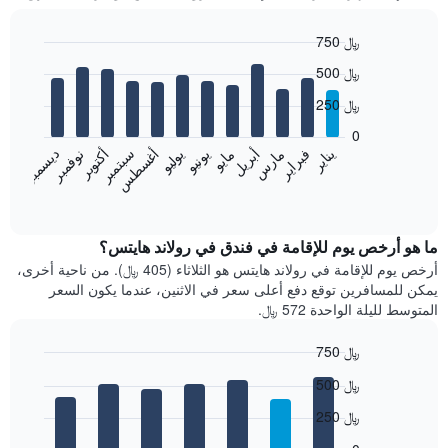
750 ﷼
Bar
Chart
500 ﷼
graphic.
chart
with
250 ﷼
12
bars.
0
فبراير
مايو
أغسطس
نوفمبر
يناير
أبريل
يوليو
أكتوبر
مارس
يونيو
سبتمبر
ديسمبر
يعرض
المخطط
End
of
التالي
interactive
متوسط
chart
سعر
ما هو أرخص يوم للإقامة في فندق في رولاند هايتس؟
غرفة
أرخص يوم للإقامة في رولاند هايتس هو الثلاثاء (405 ﷼). من ناحية أخرى،
كل
يمكن للمسافرين توقع دفع أعلى سعر في الاثنين، عندما يكون السعر
شهر
المتوسط لليلة الواحدة 572 ﷼.
يتضمن
المخطط
750 ﷼
1
Bar
محور
Chart
500 ﷼
graphic.
chart
X
with
الذي
250 ﷼
7
يعرض
bars.