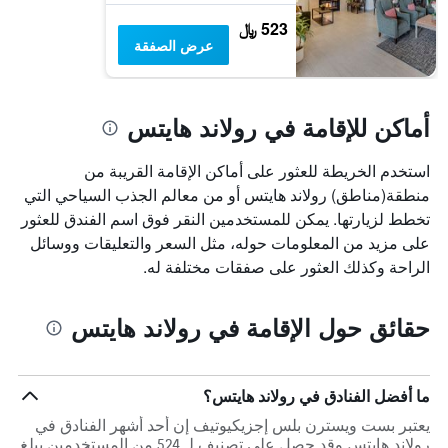
523 ﷼
عرض الصفقة
أماكن للإقامة في رولاند هايتس
استخدم الخريطة للعثور على أماكن الإقامة القريبة من
منطقة(مناطق) رولاند هايتس أو من معالم الجذب السياحي التي
تخطط لزيارتها. يمكن للمستخدمين النقر فوق اسم الفندق للعثور
على مزيد من المعلومات حوله، مثل السعر والتعليقات ووسائل
الراحة وكذلك العثور على صفقات مختلفة له.
حقائق حول الإقامة في رولاند هايتس
ما أفضل الفنادق في رولاند هايتس؟
يعتبر بست ويسترن بلس إجزيكيوتيف إن أحد أشهر الفنادق في
رولاند هايتس وقد حصل على تصنيف لـ 524 من المستخدمين يبلغ