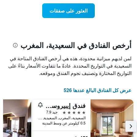
X
غرفة
عند
الذي
العثور على صفقات
يعرض
اقتراب
تاريخ
فئات
الإقامة
الفنادق
يتضمن
بالنجوم.
يتضمن
المخطط
1
المخطط
أرخص الفنادق في السعيدية، المغرب
1
محور
X
محور
لمن لديهم ميزانية محدودة، هذه هي أرخص الفنادق المتاحة في
Y
الذي
الذي
يعرض
السعيدية في التواريخ المحددة. عادةً ما تتفاوت الأسعار بناءً على
عدد
يعرض
التواريخ المختارة وتصنيف نجوم الفندق وموقعه.
الأيام
متوسط
قبل
سعر
غرفة
الإقامة
عرض كل الفنادق البالغ عددها 526
في
يتضمن
عطلة
المخطط
فندق إيبيروستار ويفز السعيدية
نهاية
التالي
1
هذا
5 نجوم
جيد 7.9
محور
الأسبوع
السعيدية، المغرب, السعيدية, المغرب
Y
خلال
0.5 كيلومتر عن وسط المدينة
آخر
الذي
3
يعرض