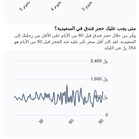
1
ن
م
ن
م
ن
م
متوسط
محور
4
ج
و
3
ج
و
5
ج
و
End
سعر
Y
of
الغرفة
interactive
الذي
خلال
chart
يعرض
متى يجب عليك حجز فندق في السعيدية؟
عطلة
متوسط
نهاية
وفّر من خلال حجز فندق قبل 80 من الأيام على الأقل من رحلتك إلى
سعر
هذا
السعيدية. لقد كان أقل سعر عُثر عليه عند الحجز قبل 80 من الأيام هو
غرفة
الأسبوع
354 ﷼ في الليلة.
الذي
عُثر
2,400 ﷼
عليه
Line
Chart
خلال
graphic.
chart
آخر
with
1,600 ﷼
3
90
أيام
data
points.
مع
800 ﷼
التصنيف
حسب
يعرض
النجوم
المخطط
0
التالي
يتضمن
60
90
30
كيفية
المخطط
End
of
1
تغير
interactive
سعر
محور
chart