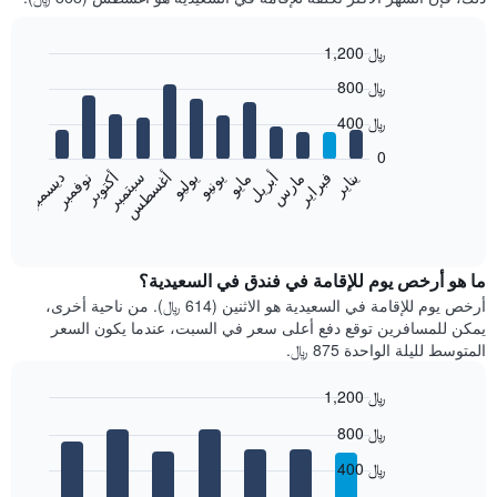
1,200 ﷼
Bar
Chart
800 ﷼
graphic.
chart
with
400 ﷼
12
bars.
0
فبراير
مايو
أغسطس
نوفمبر
يناير
أبريل
يوليو
أكتوبر
مارس
يونيو
سبتمبر
ديسمبر
يعرض
المخطط
End
of
التالي
interactive
متوسط
chart
سعر
ما هو أرخص يوم للإقامة في فندق في السعيدية؟
غرفة
أرخص يوم للإقامة في السعيدية هو الاثنين (614 ﷼). من ناحية أخرى،
كل
يمكن للمسافرين توقع دفع أعلى سعر في السبت، عندما يكون السعر
شهر
المتوسط لليلة الواحدة 875 ﷼.
يتضمن
المخطط
1,200 ﷼
1
Bar
محور
Chart
800 ﷼
graphic.
chart
X
with
الذي
400 ﷼
7
يعرض
bars.