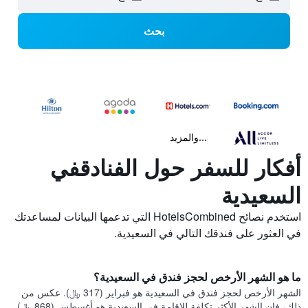
بحث
...والمزيد
أفكار للسفر حول الفنادقفي
السعيدية
استخدم نصائح HotelsCombined التي تدعمها البيانات لمساعدتك
في العثور على فندقك التالي في السعيدية.
ما هو الشهر الأرخص لحجز فندق في السعيدية؟
الشهر الأرخص لحجز فندق في السعيدية هو فبراير (317 ﷼). عكس من
ذلك، فإن الشهر الأكثر تكلفة للإقامة في السعيدية هو أغسطس (868 ﷼).