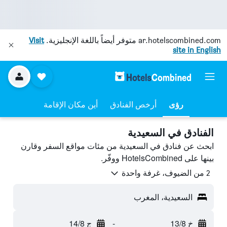
ar.hotelscombined.com
متوفر أيضاً باللغة الإنجليزية.
Visit
site in English
رؤى
أرخص الفنادق
أين مكان الإقامة
الفنادق في السعيدية
ابحث عن فنادق في السعيدية من مئات مواقع السفر وقارن
بينها على HotelsCombined ووفّر.
2 من الضيوف، غرفة واحدة
السعيدية، المغرب
خ 13/8
-
ج 14/8