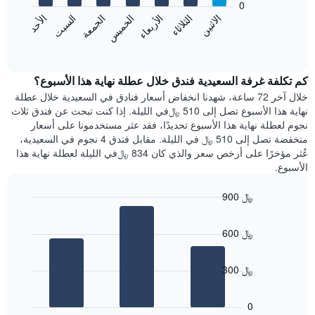
0
الشهور.
الاثنين
الخميس
الأحد
الأربعاء
السبت
الثلاثاء
الجمعة
يتضمن
يعرض
المخطط
المخطط
End
التالي
of
التالي
interactive
1
متوسط
chart
محور
سعر
كم تكلفة غرفة السعيدية فندق خلال عطلة نهاية هذا الأسبوع؟
Y
غرفة
خلال آخر 72 ساعة، شهدنا انخفاض أسعار فنادق في السعيدية خلال عطلة
الذي
كل
نهاية هذا الأسبوع تصل إلى 510 ﷼في الليلة. إذا كنت تبحث عن فندق ثلاث
يعرض
يوم
نجوم لعطلة نهاية هذا الأسبوع تحديدًا، فقد عثر مستخدمونا على أسعار
متوسط
في
منخفضة تصل إلى 510 ﷼ في الليلة. مقابل فندق 4 نجوم في السعيدية،
سعر
الأسبوع
عُثر مؤخرًا على أرخص سعر والذي كان 834 ﷼في الليلة لعطلة نهاية هذا
غرفة
يتضمن
الأسبوع.
المخطط
1
900 ﷼
محور
X
Bar
Chart
graphic.
chart
الذي
600 ﷼
with
يعرض
3
أيام
bars.
الأسبوع.
300 ﷼
يتضمن
يعرض
المخطط
المخطط
التالي
0
التالي