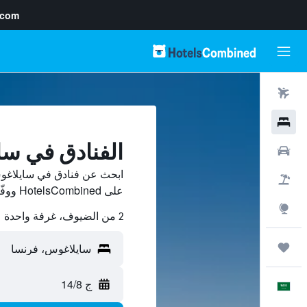
.com
رحلات طيران
فنادق
الفنادق في س
سيارات
ابحث عن فنادق في سايلاغوس
حزم العروض
على HotelsCombined ووفّر.
استكشاف
2 من الضيوف، غرفة واحدة
رحلات
ج 14/8
العَرَبِيَّة