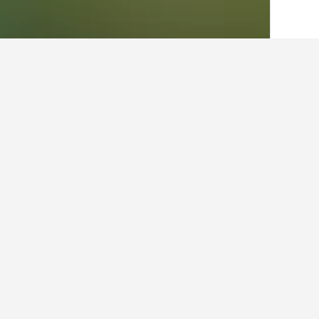
الصفحة الرئيسية
فرنسا
552,112
منطقة لا
أماكن إقامة أخرى
عرض كافة أماكن إقامة 54
سايلاغ
0.2 كيلومتر عن وسط المدينة