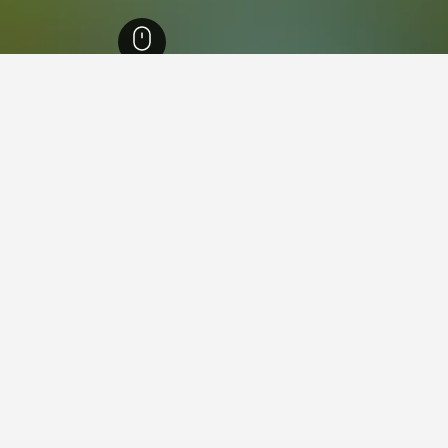
نغدوك روسييو
61,774
سايلاغوس
54
 في سايلاغوس
Casa de Pueblo en Saillagousse ideal familias
وس, إقليم البرانيس الشرقية, فرنسا