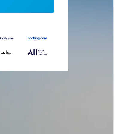
...والمز