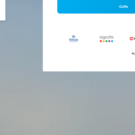
بحث
يد