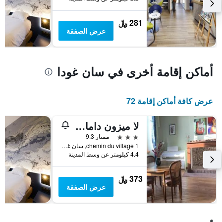
يعرض
متوسط
281 ﷼
سعر
عرض الصفقة
غرفة
أماكن إقامة أخرى في سان غودا
عرض كافة أماكن إقامة 72
لا ميزون دامالوريل
3 نجوم
ممتاز 9.3
1 chemin du village, سان غودا, إقليم غارون العليا, فرنسا
4.4 كيلومتر عن وسط المدينة
373 ﷼
عرض الصفقة