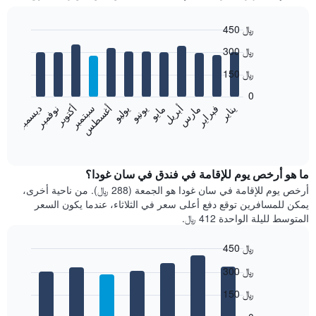
450 ﷼
Bar
Chart
300 ﷼
graphic.
chart
with
150 ﷼
12
bars.
0
فبراير
مايو
أغسطس
نوفمبر
يناير
أبريل
يوليو
أكتوبر
مارس
يونيو
سبتمبر
ديسمبر
يعرض
المخطط
End
of
التالي
interactive
متوسط
chart
سعر
ما هو أرخص يوم للإقامة في فندق في سان غودا؟
غرفة
أرخص يوم للإقامة في سان غودا هو الجمعة (288 ﷼). من ناحية أخرى،
كل
يمكن للمسافرين توقع دفع أعلى سعر في الثلاثاء، عندما يكون السعر
شهر
المتوسط لليلة الواحدة 412 ﷼.
يتضمن
المخطط
450 ﷼
1
Bar
محور
Chart
300 ﷼
graphic.
chart
X
with
الذي
150 ﷼
7
يعرض
bars.