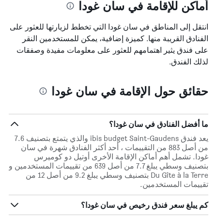
أماكن للإقامة في سان غودا
انتقل إلى المناطق في سان غودا التي تخطط لزيارتها للعثور على
الفنادق القريبة منها. كميزة إضافية، يمكن للمستخدمين النقر
على فندق يثير اهتمامهم للعثور على معلومات مفيدة وصفقات
لذلك الفندق.
حقائق حول الإقامة في سان غودا
ما أفضل الفنادق في سان غودا؟
يعد فندق ibis budget Saint-Gaudens والذي يتمتع بتصنيف 7.6
من أصل 883 من التقييمات ، أحد أكثر الفنادق شهرة في سان
غودا. تشمل أهم أماكن الإقامة الأخرى أوتيل دو كوميرس
بتصنيف وسطي يبلغ 7.7 من أصل 639 من تقييمات المستخدمين و
Du Gîte à la Terre بتصنيف وسطي يبلغ 9.2 من أصل 12 من
تقييمات المستخدمين.
كم يبلغ سعر فندق رخيص في سان غودا؟