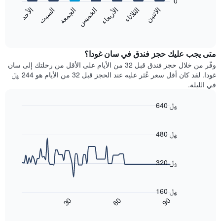
0
الشهور.
الاثنين
الثلاثاء
الأربعاء
الخميس
الجمعة
السبت
الأحد
يتضمن
يعرض
المخطط
المخطط
End
التالي
of
التالي
interactive
1
متوسط
chart
محور
سعر
متى يجب عليك حجز فندق في سان غودا؟
Y
غرفة
وفّر من خلال حجز فندق قبل 32 من الأيام على الأقل من رحلتك إلى سان
الذي
كل
غودا. لقد كان أقل سعر عُثر عليه عند الحجز قبل 32 من الأيام هو 244 ﷼
يعرض
يوم
في الليلة.
متوسط
في
سعر
الأسبوع
640 ﷼
غرفة
يتضمن
Line
المخطط
Chart
graphic.
chart
1
with
480 ﷼
محور
90
X
data
الذي
points.
320 ﷼
يعرض
أيام
يعرض
الأسبوع.
المخطط
160 ﷼
يتضمن
التالي
90
30
60
المخطط
كيفية
End
of
التالي
تغير
interactive
1