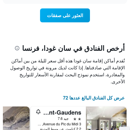
سعر
chart
محور
غرفة
Y
عند
العثور على صفقات
الذي
اقتراب
يعرض
تاريخ
متوسط
الإقامة
سعر
يتضمن
غرفة
المخطط
1
أرخص الفنادق في سان غودا، فرنسا
محور
X
تُقدم أماكن إقامة سان غودا هذه أقل سعر لليلة من بين أماكن
الذي
يعرض
الإقامة التي صادفناها. إذا كانت لديك مرونة في تواريخ الوصول
عدد
والمغادرة، استخدم نموذج البحث لمقارنة الأسعار للتواريخ
الأيام
الأخرى.
قبل
الإقامة
يتضمن
عرض كل الفنادق البالغ عددها 72
المخطط
التالي
ibis budget Saint-Gaudens
1
محور
2 نجمتين
جيد 7.6
Y
3 Avenue du Pic du Midi, سان غودا, إقليم غارون العليا, فرنسا
الذي
2.2 كيلومتر عن وسط المدينة