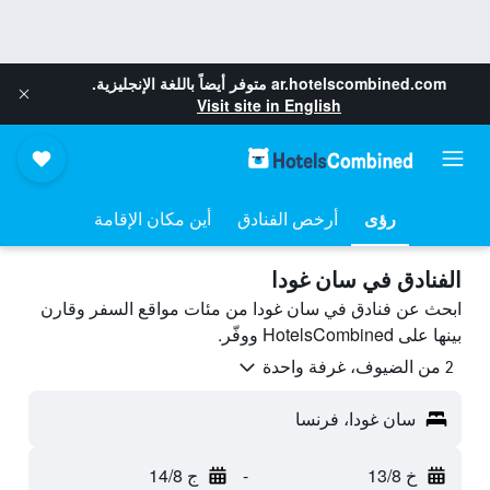
ar.hotelscombined.com
متوفر أيضاً باللغة الإنجليزية.
Visit site in English
رؤى
أرخص الفنادق
أين مكان الإقامة
الفنادق في سان غودا
ابحث عن فنادق في سان غودا من مئات مواقع السفر وقارن
بينها على HotelsCombined ووفّر.
2 من الضيوف، غرفة واحدة
سان غودا، فرنسا
خ 13/8
-
ج 14/8