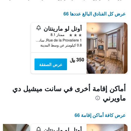
يتضمن
المخطط
عرض كل الفنادق البالغ عددها 66
التالي
1
محور
أوتل لو مارينتان
Y
3 نجوم
ممتاز 8.1
الذي
1 Rue de la Provaliere, سانت ميشيل دي ماويرني, إقايم سافوا, فرنسا
يعرض
0.8 كيلومتر عن وسط المدينة
متوسط
سعر
غرفة
350 ﷼
عرض الصفقة
أماكن إقامة أخرى في سانت ميشيل دي
ماويرني
عرض كافة أماكن إقامة 66
أوتل لو مارينتان