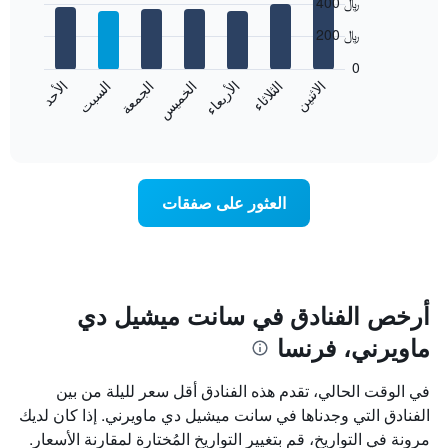
400 ﷼
graphic.
الذي
chart
with
يعرض
200 ﷼
7
الشهور.
bars.
يتضمن
0
المخطط
الاثنين
الثلاثاء
الأربعاء
الخميس
الجمعة
السبت
الأحد
يعرض
التالي
المخطط
End
1
of
التالي
محور
interactive
متوسط
chart
Y
سعر
الذي
غرفة
يعرض
العثور على صفقات
كل
متوسط
يوم
سعر
في
غرفة
الأسبوع
يتضمن
المخطط
أرخص الفنادق في سانت ميشيل دي
1
ماويرني، فرنسا
محور
X
الذي
في الوقت الحالي، تقدم هذه الفنادق أقل سعر لليلة من بين
يعرض
الفنادق التي وجدناها في سانت ميشيل دي ماويرني. إذا كان لديك
أيام
مرونة في التواريخ، قم بتغيير التواريخ المُختارة لمقارنة الأسعار.
الأسبوع.