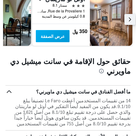
3 نجوم
ممتاز 8.1
1 Rue de la Provaliere, سانت ميشيل دي ماويرني, إقايم سافوا, فرنسا
0.8 كيلومتر عن وسط المدينة
350 ﷼
عرض الصفقة
حقائق حول الإقامة في سانت ميشيل دي
ماويرني
ما أفضل الفنادق في سانت ميشيل دي ماويرني؟
14 من تقييمات المستخدمين أعطت Le Faro تصنيفاً يبلغ
9.1/10.قد يكون من المفيد أيضاً التفكير في أوتل لو مارينتان
والذي حصل على درجة تقييم تبلغ 8.1/10 من اصل 1,621 من
تقييمات المستخدمين. قد يكون سافوي هوتل أيضاً خياراً جيداً
بدرجة تقييم 8.0/10 من أصل 755 من تقييمات المستخدمين