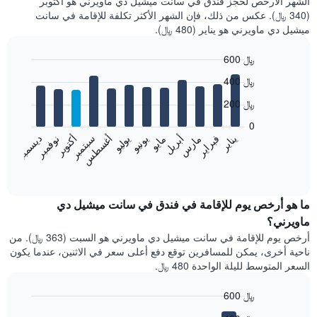
الشهر الأرخص لحجز فندق في سانت ميشيل دي ماويرني هو أكتوبر
(340 ﷼). عكس من ذلك، فإن الشهر الأكثر تكلفة للإقامة في سانت
ميشيل دي ماويرني هو يناير (480 ﷼).
600 ﷼
Bar
Chart
400 ﷼
graphic.
chart
with
200 ﷼
12
bars.
0
فبراير
مايو
أغسطس
نوفمبر
يناير
أبريل
يوليو
أكتوبر
مارس
يونيو
سبتمبر
ديسمبر
يعرض
المخطط
End
of
التالي
interactive
متوسط
chart
سعر
ما هو أرخص يوم للإقامة في فندق في سانت ميشيل دي
غرفة
ماويرني؟
كل
أرخص يوم للإقامة في سانت ميشيل دي ماويرني هو السبت (363 ﷼). من
شهر
ناحية أخرى، يمكن للمسافرين توقع دفع أعلى سعر في الاثنين، عندما يكون
يتضمن
السعر المتوسط لليلة الواحدة 480 ﷼.
المخطط
1
600 ﷼
محور
X
Bar
Chart