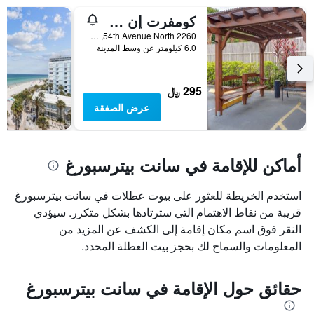
كومفرت إن سانت بيترزبرج نورث
2260 54th Avenue North, سانت بيترسبورغ, FL, الولايات المتحدة الأميريكية
6.0 كيلومتر عن وسط المدينة
295 ﷼
عرض الصفقة
أماكن للإقامة في سانت بيترسبورغ
استخدم الخريطة للعثور على بيوت عطلات في سانت بيترسبورغ
قريبة من نقاط الاهتمام التي سترتادها بشكل متكرر. سيؤدي
النقر فوق اسم مكان إقامة إلى الكشف عن المزيد من
المعلومات والسماح لك بحجز بيت العطلة المحدد.
حقائق حول الإقامة في سانت بيترسبورغ