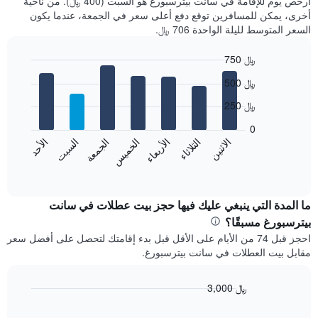
أرخص يوم للإقامة في سانت بيترسبورغ هو السبت (400 ﷼). من ناحية
أخرى، يمكن للمسافرين توقع دفع أعلى سعر في الجمعة، عندما يكون
السعر المتوسط لليلة الواحدة 706 ﷼.
750 ﷼
Bar
Chart
500 ﷼
graphic.
chart
with
250 ﷼
7
bars.
0
الاثنين
الثلاثاء
الأربعاء
الخميس
الجمعة
السبت
الأحد
يعرض
المخطط
End
of
التالي
interactive
متوسط
chart
سعر
ما المدة التي ينبغي عليك فيها حجز بيت عطلات في سانت
غرفة
بيترسبورغ مسبقًا؟
كل
احجز قبل 74 من الأيام على الأقل قبل بدء إقامتك لتحصل على أفضل سعر
يوم
مقابل بيت العطلات في سانت بيترسبورغ.
في
الأسبوع
يتضمن
3,000 ﷼
المخطط
Line
Chart
1
graphic.
chart