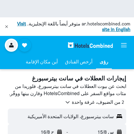
ar.hotelscombined.com
متوفر أيضاً باللغة الإنجليزية.
Visit
site in English
رؤى
أرخص الفنادق
أين مكان الإقامة
إيجارات العطلات في سانت بيترسبورغ
ابحث عن بيوت العطلات في سانت بيترسبورغ، فلوريدا من
مئات مواقع السفر على HotelsCombined وقارن بينها ووفّر.
2 من الضيوف، غرفة واحدة
سانت بيترسبورغ، الولايات المتحدة الأميريكية
س 15/8
-
ح 16/8