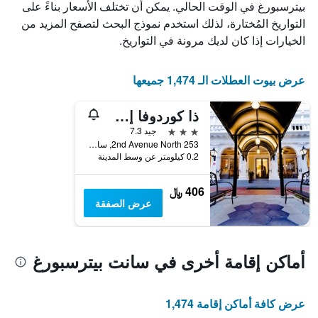
بيترسبورغ في الوقت الحالي. يمكن أن تختلف الأسعار بناءً على
الأيام
التواريخ المُختارة، لذلك استخدم نموذج البحث لتصفح المزيد من
قبل
الإقامة
الخيارات إذا كان لديك مرونة في التواريخ.
يتضمن
المخطط
التالي
عرض بيوت العطلات الـ 1,474 جميعها
1
محور
ذا كوردوفا إن، إيه نيو هوتل كوليكشن بروبرتي
Y
الذي
3 نجوم
جيد 7.3
يعرض
253 2nd Avenue North, سانت بيترسبورغ, FL, الولايات المتحدة الأميريكية
0.2 كيلومتر عن وسط المدينة
متوسط
سعر
غرفة
406 ﷼
عرض الصفقة
أماكن إقامة أخرى في سانت بيترسبورغ
عرض كافة أماكن إقامة 1,474