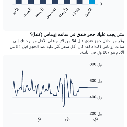
bars.
0
الشهور.
الاثنين
الثلاثاء
الأربعاء
الخميس
الجمعة
السبت
الأحد
يتضمن
يعرض
المخطط
المخطط
End
التالي
of
التالي
interactive
1
متوسط
chart
محور
سعر
متى يجب عليك حجز فندق في سانت jوماس (كندا)؟
Y
غرفة
وفّر من خلال حجز فندق قبل 54 من الأيام على الأقل من رحلتك إلى
الذي
كل
سانت jوماس (كندا). لقد كان أقل سعر عُثر عليه عند الحجز قبل 54 من
يعرض
يوم
الأيام هو 287 ﷼ في الليلة.
متوسط
في
سعر
الأسبوع
800 ﷼
غرفة
يتضمن
Line
المخطط
Chart
graphic.
chart
1
with
600 ﷼
محور
90
X
data
الذي
points.
400 ﷼
يعرض
أيام
يعرض
الأسبوع.
المخطط
200 ﷼
يتضمن
التالي
90
30
60
المخطط
كيفية
End
of
التالي
تغير