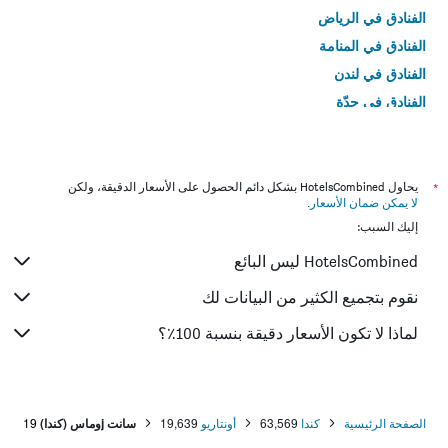
الفنادق في الرياض
الفنادق في المنامة
الفنادق في لندن
الفنادق في جدّة
الفنادق في القاهرة
*
يحاول HotelsCombined بشكل دائم الحصول على الأسعار الدقيقة، ولكن
لا يمكن ضمان الأسعار
.
إليك السبب:
HotelsCombined ليس البائع
نقوم بتجميع الكثير من البيانات لك
لماذا لا تكون الأسعار دقيقة بنسبة 100٪؟
الصفحة الرئيسية
كندا
63,569
أونتاريو
19,639
سانت jوماس (كندا)
19