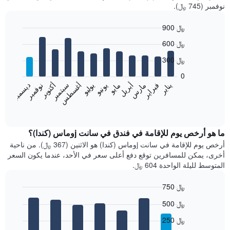
نوفمبر (745 ﷼).
900 ﷼
Bar
Chart
600 ﷼
graphic.
chart
with
300 ﷼
12
bars.
0
فبراير
مايو
أغسطس
نوفمبر
يناير
أبريل
يوليو
أكتوبر
مارس
يونيو
سبتمبر
ديسمبر
يعرض
المخطط
End
of
التالي
interactive
متوسط
chart
سعر
ما هو أرخص يوم للإقامة في فندق في سانت jوماس (كندا)؟
غرفة
أرخص يوم للإقامة في سانت jوماس (كندا) هو الاثنين (367 ﷼). من ناحية
كل
أخرى، يمكن للمسافرين توقع دفع أعلى سعر في الأحد، عندما يكون السعر
شهر
المتوسط لليلة الواحدة 604 ﷼.
يتضمن
المخطط
750 ﷼
1
Bar
محور
Chart
500 ﷼
graphic.
chart
X
with
الذي
250 ﷼
7
يعرض