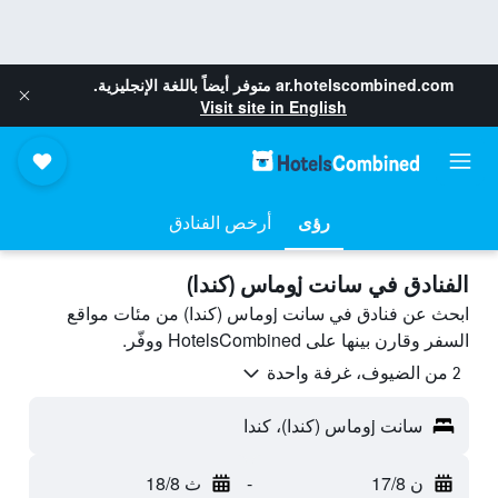
ar.hotelscombined.com
متوفر أيضاً باللغة الإنجليزية.
Visit site in English
رؤى
أرخص الفنادق
الفنادق في سانت jوماس (كندا)
ابحث عن فنادق في سانت jوماس (كندا) من مئات مواقع
السفر وقارن بينها على HotelsCombined ووفّر.
2 من الضيوف، غرفة واحدة
سانت jوماس (كندا)، كندا
ن 17/8
-
ث 18/8