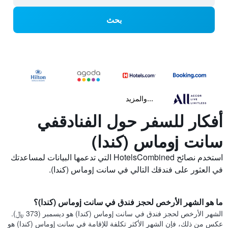
بحث
...والمزيد
أفكار للسفر حول الفنادقفي
سانت jوماس (كندا)
استخدم نصائح HotelsCombined التي تدعمها البيانات لمساعدتك
في العثور على فندقك التالي في سانت jوماس (كندا).
ما هو الشهر الأرخص لحجز فندق في سانت jوماس (كندا)؟
الشهر الأرخص لحجز فندق في سانت jوماس (كندا) هو ديسمبر (373 ﷼).
عكس من ذلك، فإن الشهر الأكثر تكلفة للإقامة في سانت jوماس (كندا) هو