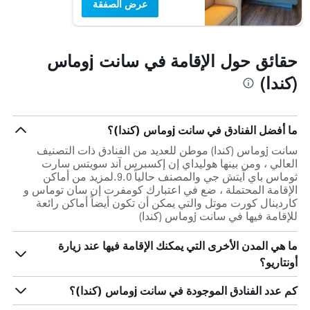
عرض الصفقة
حقائق حول الإقامة في سانت jوماس
(كندا)
ما أفضل الفنادق في سانت jوماس (كندا)؟
سانت jوماس (كندا) موطن للعديد من الفنادق ذات التصنيف
العالي ، ومن بينها هوليداي إن إكسبرس آند سويتس سارت
ثوماس باي آيتش جي والمصنف حالياً 9.0.لمزيد من أماكن
الإقامة المحتملة ، ضع في اعتبارك كومفرت إن سان توماس و
كاردينال كورت موتل والتي يمكن أن تكون أيضاً أماكن رائعة
للإقامة فيها في سانت jوماس (كندا)
ما هي المدن الأخرى التي يمكنك الإقامة فيها عند زيارة
أونتاريو؟
كم عدد الفنادق الموجودة في سانت jوماس (كندا)؟