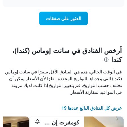
interactive
1
سعر
chart
محور
غرفة
Y
عند
العثور على صفقات
الذي
اقتراب
يعرض
تاريخ
متوسط
الإقامة
سعر
يتضمن
غرفة
المخطط
1
أرخص الفنادق في سانت jوماس (كندا)،
محور
كندا
X
الذي
يعرض
في الوقت الحالي، هذه هي الفنادق الأقل سعرًا في سانت jوماس
عدد
(كندا) التي وجدناها للتواريخ المحددة. نظرًا لأن الأسعار يمكن أن
الأيام
تختلف حسب التواريخ، قم بتغيير التواريخ إذا كانت لديك مرونة
قبل
الإقامة
في المواعيد لمقارنة الأسعار.
يتضمن
المخطط
التالي
عرض كل الفنادق البالغ عددها 19
1
محور
كومفرت إن سان توماس
Y