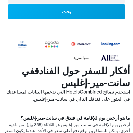
بحث
...والمزيد
أفكار للسفر حول الفنادقفي
سانت-مير-إغليس
استخدم نصائح HotelsCombined التي تدعمها البيانات لمساعدتك
في العثور على فندقك التالي في سانت-مير-إغليس.
ما هو أرخص يوم للإقامة في فندق في سانت-مير-إغليس؟
أرخص يوم للإقامة في سانت-مير-إغليس هو الثلاثاء (355 ﷼). من ناحية
أخرى، يمكن للمسافرين توقع دفع أعلى سعر في الأحد، عندما يكون السعر