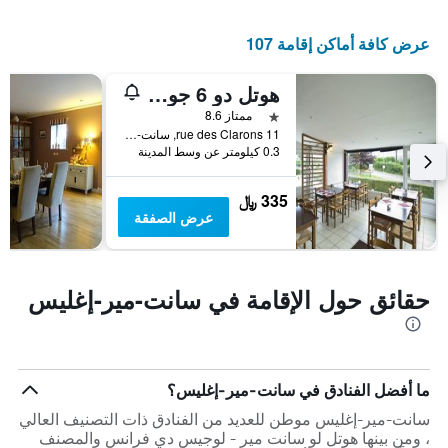
عرض كافة أماكن إقامة 107
هوتل دو 6 جوين
نجمة واحدة
ممتاز 8.6
11 rue des Clarons, سانت-مير-إغليس, نورماندي, فرنسا
0.3 كيلومتر عن وسط المدينة
335 ﷼
عرض الصفقة
حقائق حول الإقامة في سانت-مير-إغليس
ما أفضل الفنادق في سانت-مير-إغليس؟
سانت-مير-إغليس موطن للعديد من الفنادق ذات التصنيف العالي
، ومن بينها هوتل لو سانت مير - لوجيس دي فرانس والمصنف