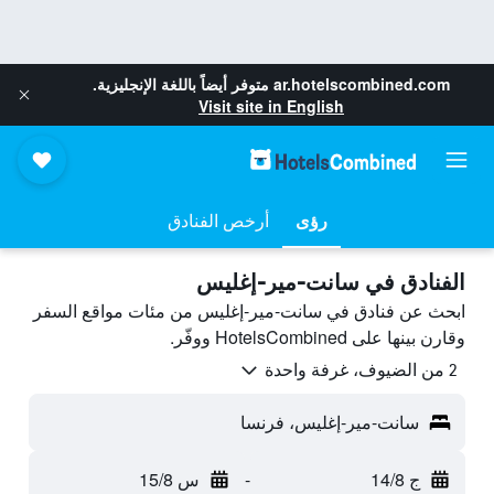
ar.hotelscombined.com
متوفر أيضاً باللغة الإنجليزية.
Visit site in English
رؤى
أرخص الفنادق
الفنادق في سانت-مير-إغليس
ابحث عن فنادق في سانت-مير-إغليس من مئات مواقع السفر
وقارن بينها على HotelsCombined ووفّر.
2 من الضيوف، غرفة واحدة
سانت-مير-إغليس، فرنسا
ج 14/8
-
س 15/8