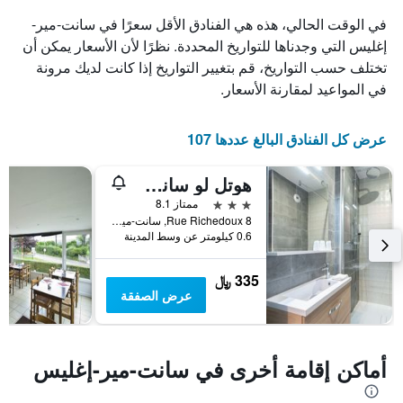
الذي
في الوقت الحالي، هذه هي الفنادق الأقل سعرًا في سانت-مير-
يعرض
إغليس التي وجدناها للتواريخ المحددة. نظرًا لأن الأسعار يمكن أن
أيام
تختلف حسب التواريخ، قم بتغيير التواريخ إذا كانت لديك مرونة
الأسبوع.
يتضمن
في المواعيد لمقارنة الأسعار.
المخطط
التالي
1
عرض كل الفنادق البالغ عددها 107
محور
Y
هوتل لو سانت مير - لوجيس دي فرانس
الذي
يعرض
3 نجوم
ممتاز 8.1
متوسط
8 Rue Richedoux, سانت-مير-إغليس, نورماندي, فرنسا
0.6 كيلومتر عن وسط المدينة
سعر
غرفة
335 ﷼
عرض الصفقة
أماكن إقامة أخرى في سانت-مير-إغليس