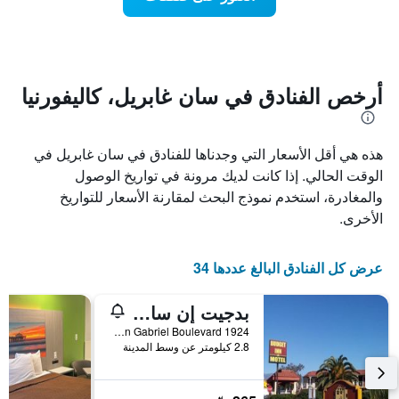
يعرض
اقتراب
تاريخ
فئات
الإقامة
الفنادق
يتضمن
بالنجوم.
يتضمن
المخطط
1
المخطط
أرخص الفنادق في سان غابريل، كاليفورنيا
1
محور
X
محور
Y
الذي
هذه هي أقل الأسعار التي وجدناها للفنادق في سان غابريل في
الذي
يعرض
عدد
يعرض
الوقت الحالي. إذا كانت لديك مرونة في تواريخ الوصول
الأيام
متوسط
والمغادرة، استخدم نموذج البحث لمقارنة الأسعار للتواريخ
قبل
سعر
الأخرى.
غرفة
الإقامة
في
يتضمن
عطلة
المخطط
عرض كل الفنادق البالغ عددها 34
نهاية
التالي
1
هذا
محور
الأسبوع
بدجيت إن سان جابرييل
Y
خلال
1924 South San Gabriel Boulevard, سان غابريل, CA, الولايات المتحدة الأميريكية
آخر
الذي
2.8 كيلومتر عن وسط المدينة
3
يعرض
أيام
متوسط
سعر