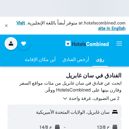
ar.hotelscombined.com
متوفر أيضاً باللغة الإنجليزية.
Visit
site in English
رؤى
أرخص الفنادق
أين مكان الإقامة
الفنادق في سان غابريل
ابحث عن فنادق في سان غابريل من مئات مواقع السفر
وقارن بينها على HotelsCombined ووفّر.
2 من الضيوف، غرفة واحدة
سان غابريل، الولايات المتحدة الأميريكية
خ 13/8
-
ج 14/8