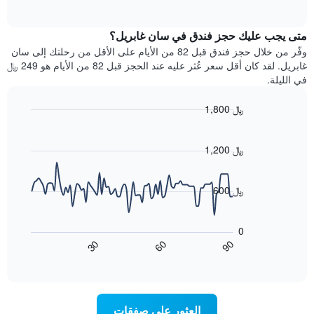
بالنجوم.
of
الغرفة
interactive
يتضمن
خلال
chart
المخطط
متى يجب عليك حجز فندق في سان غابريل؟
عطلة
1
نهاية
وفّر من خلال حجز فندق قبل 82 من الأيام على الأقل من رحلتك إلى سان
محور
هذا
غابريل. لقد كان أقل سعر عُثر عليه عند الحجز قبل 82 من الأيام هو 249 ﷼
Y
الأسبوع
في الليلة.
الذي
الذي
يعرض
عُثر
متوسط
1,800 ﷼
عليه
سعر
Line
Chart
خلال
الغرفة
graphic.
chart
آخر
هذه
with
1,200 ﷼
3
90
الليلة
أيام
data
الذي
points.
مع
عُثر
600 ﷼
التصنيف
عليه
حسب
يعرض
خلال
النجوم
المخطط
آخر
0
التالي
يتضمن
3
60
90
30
كيفية
المخطط
End
أيام
of
1
تغير
interactive
سعر
محور
chart
X
غرفة
عند
الذي
العثور على صفقات