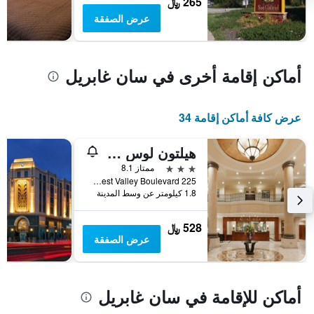
265 ﷼
غرفة
عرض الصفقة
أماكن إقامة أخرى في سان غابريل
عرض كافة أماكن إقامة 34
هيلتون لوس آنجليس/سان جابريل
3 نجوم
ممتاز 8.1
225 West Valley Boulevard, سان غابريل, CA, الولايات المتحدة الأميريكية
1.8 كيلومتر عن وسط المدينة
528 ﷼
عرض الصفقة
أماكن للإقامة في سان غابريل