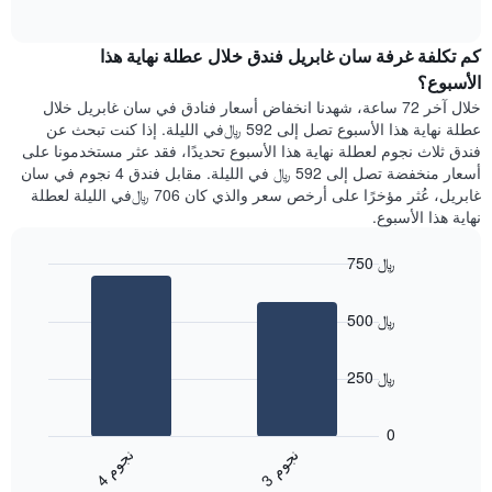
1
of
الغرفة
interactive
محور
هذه
chart
Y
كم تكلفة غرفة سان غابريل فندق خلال عطلة نهاية هذا
الليلة
الذي
الذي
الأسبوع؟
يعرض
عُثر
خلال آخر 72 ساعة، شهدنا انخفاض أسعار فنادق في سان غابريل خلال
متوسط
عليه
عطلة نهاية هذا الأسبوع تصل إلى 592 ﷼في الليلة. إذا كنت تبحث عن
سعر
خلال
فندق ثلاث نجوم لعطلة نهاية هذا الأسبوع تحديدًا، فقد عثر مستخدمونا على
غرفة
آخر
أسعار منخفضة تصل إلى 592 ﷼ في الليلة. مقابل فندق 4 نجوم في سان
3
غابريل، عُثر مؤخرًا على أرخص سعر والذي كان 706 ﷼في الليلة لعطلة
أيام
نهاية هذا الأسبوع.
مع
التصنيف
750 ﷼
حسب
النجوم
Bar
Chart
graphic.
يتضمن
chart
500 ﷼
with
المخطط
2
1
bars.
محور
250 ﷼
X
يعرض
التي
المخطط
تعرض
0
التالي
فئات
ن
م
ن
م
متوسط
الفنادق
3
ج
و
4
ج
و
End
سعر