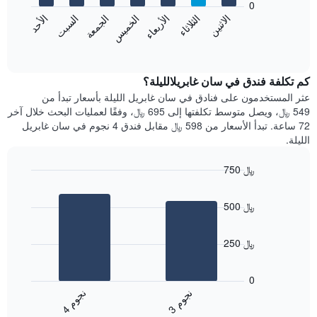
0
الشهور.
الاثنين
الثلاثاء
الأربعاء
الخميس
الجمعة
السبت
الأحد
يتضمن
يعرض
المخطط
المخطط
End
التالي
of
التالي
interactive
1
متوسط
chart
محور
سعر
كم تكلفة فندق في سان غابريلالليلة؟
Y
غرفة
عثر المستخدمون على فنادق في سان غابريل الليلة بأسعار تبدأ من
الذي
كل
549 ﷼، ويصل متوسط تكلفتها إلى 695 ﷼، وفقًا لعمليات البحث خلال آخر
يعرض
يوم
72 ساعة. تبدأ الأسعار من 598 ﷼ مقابل فندق 4 نجوم في سان غابريل
متوسط
في
الليلة.
سعر
الأسبوع
غرفة
يتضمن
750 ﷼
المخطط
Bar
1
Chart
graphic.
chart
محور
500 ﷼
with
X
2
الذي
bars.
يعرض
250 ﷼
أيام
يعرض
الأسبوع.
المخطط
0
يتضمن
التالي
ن
م
ن
م
المخطط
متوسط
3
ج
و
4
ج
و
التالي
End
سعر