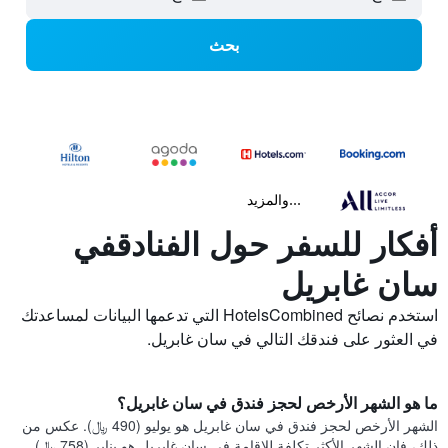
بحث
...والمزيد
أفكار للسفر حول الفنادقفي
سان غابريل
استخدم نصائح HotelsCombined التي تدعمها البيانات لمساعدتك
في العثور على فندقك التالي في سان غابريل.
ما هو الشهر الأرخص لحجز فندق في سان غابريل؟
الشهر الأرخص لحجز فندق في سان غابريل هو يوليو (490 ﷼). عكس من
ذلك، فإن الشهر الأكثر تكلفة للإقامة في سان غابريل هو يناير (758 ﷼).