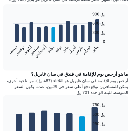
900 ﷼
Bar
Chart
600 ﷼
graphic.
chart
with
300 ﷼
12
bars.
0
فبراير
مايو
أغسطس
نوفمبر
يناير
أبريل
يوليو
أكتوبر
مارس
يونيو
سبتمبر
ديسمبر
يعرض
المخطط
End
of
التالي
interactive
متوسط
chart
سعر
ما هو أرخص يوم للإقامة في فندق في سان غابريل؟
غرفة
أرخص يوم للإقامة في سان غابريل هو الثلاثاء (457 ﷼). من ناحية أخرى،
كل
يمكن للمسافرين توقع دفع أعلى سعر في الاثنين، عندما يكون السعر
شهر
المتوسط لليلة الواحدة 701 ﷼.
يتضمن
المخطط
750 ﷼
1
Bar
محور
Chart
500 ﷼
graphic.
chart
X
with
الذي
250 ﷼
7
يعرض
bars.