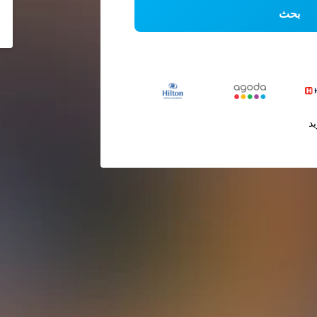
بحث
يد