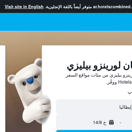
ar.hotelscombined
متوفر أيضاً باللغة الإنجليزية.
Visit site in English
ن لورينزو بيليزي
نزو بيليزي من مئات مواقع السفر
-
ج 14/8