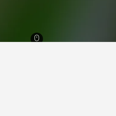
9,45
سان لورينزو بيليزي
3
 في سان لورينزو بيليزي
فيها عند زيارة كالابريا؟
لمسافرون زيارة لاميزيا تيرمي عند زيارة كالابريا. يعد فيبو فالنتيا أيضاً خ