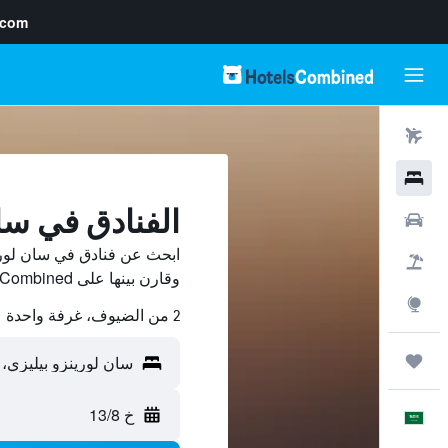
.com
رحلات طيران
فنادق
الفنادق في سا
سيارات
ابحث عن فنادق في سان لوري
حزم العروض
وقارن بينها على HotelsCombined ووفّر.
استكشاف
2 من الضيوف، غرفة واحدة
رحلات
خ 13/8
العَرَبِيَّة