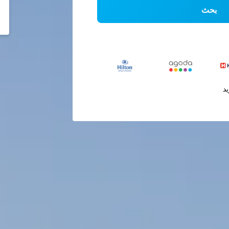
بحث
يد