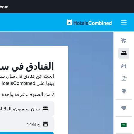
.com
رحلات طيران
فنادق
الفنادق في س
سيارات
ابحث عن فنادق في سان سيم
حزم العروض
بينها على HotelsCombined ووفّر.
استكشاف
2 من الضيوف، غرفة واحدة
رحلات
ج 14/8
العَرَبِيَّة