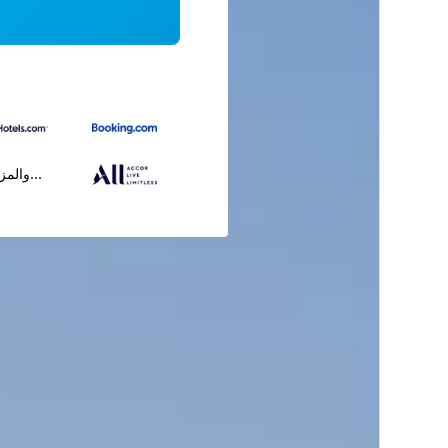
...والمز