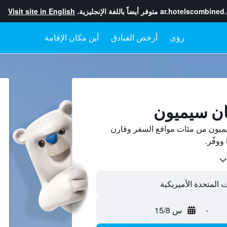
ar.hotelscombined
متوفر أيضاً باللغة الإنجليزية.
Visit site in English
رؤى
أرخص الفنادق
أين مكان الإقامة
ان سيميون
يون من مئات مواقع السفر وقارن
-
س 15/8