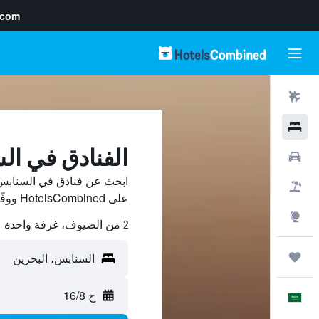
.com
رحلات طيران
فنادق
الفنادق في ال
سيارات
ابحث عن فنادق في السنابس 
حزم العروض
على HotelsCombined ووفّر.
استكشاف
2 من الضيوف، غرفة واحدة
رحلات
ح 16/8
العَرَبِيَّة