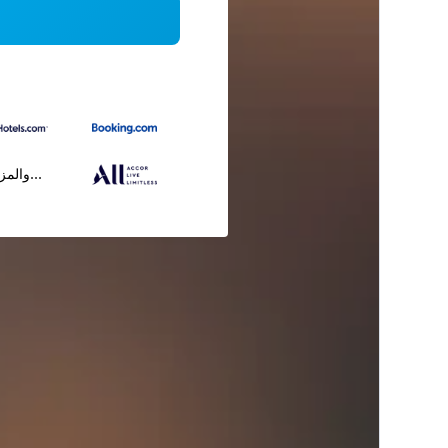
...والمز