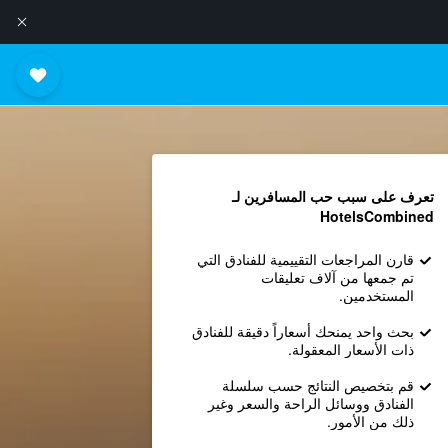
تعرف على سبب حب المسافرين لـ
HotelsCombined
قارن المراجعات التقييمية للفنادق التي
تم جمعها من آلاف تعليقات
المستخدمين.
بحث واحد يمنحك أسعاراً دقيقة للفنادق
ذات الأسعار المعقولة.
قم بتخصيص النتائج حسب سلسلة
الفنادق ووسائل الراحة والسعر وغير
ذلك من الأمور.