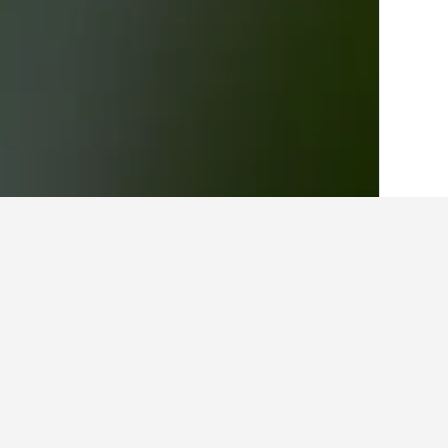
الصفحة الرئيسية
البحرين
609
السنابس
2
أفكار للسفر حول ا
استخدم نصائح HotelsCombined التي تدعمها البيانات لمساعدتك في العثور على فندقك التالي في السنابس.