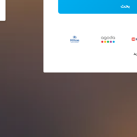
بحث
يد