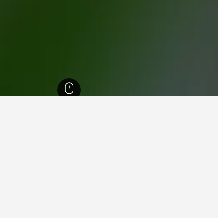
لفنادقفي السنابس
ما هو أرخص يوم للإقامة في فندق في السنابس؟
أرخص يوم للإقامة في السنابس هو الأربعاء (248 ﷼). من ناحية أخرى، يمك