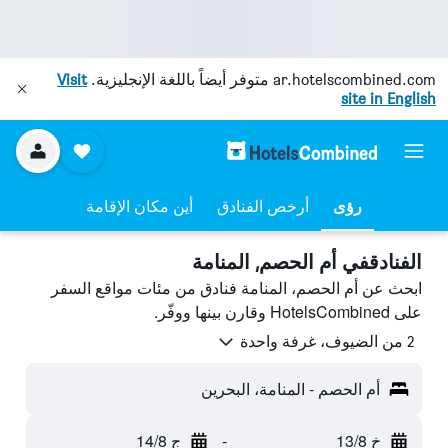
ar.hotelscombined.com
متوفر أيضاً باللغة الإنجليزية.
Visit
site in English
رؤى
أرخص الفنادق
أين مكان الإقامة
الفنادقفي أم الحصم, المنامة
ابحث عن أم الحصم، المنامة فنادق من مئات مواقع السفر
على HotelsCombined وقارن بينها ووفّر.
2 من الضيوف، غرفة واحدة
أم الحصم - المنامة، البحرين
خ 13/8
-
ج 14/8