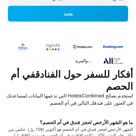
بحث
...والمزيد
أفكار للسفر حول الفنادقفي أم
الحصم
استخدم نصائح HotelsCombined التي تدعمها البيانات لمساعدتك
في العثور على فندقك التالي في أم الحصم.
ما هو الشهر الأرخص لحجز فندق في أم الحصم؟
الشهر الأرخص لحجز فندق في أم الحصم هو أكتوبر (108 ﷼). عكس من
ذلك، فإن الشهر الأكثر تكلفة للإقامة في أم الحصم هو يونيو (646 ﷼).