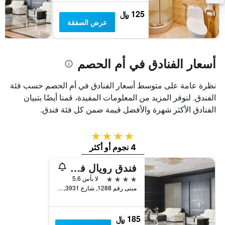
بالنجوم.
125 ﷼
يتضمن
عرض الصفقة
المخطط
1
محور
Y
أسعار الفنادق في أم الحصم
الذي
يعرض
متوسط
نظرة عامة على متوسط أسعار الفنادق في أم الحصم حسب فئة
سعر
الفندق. لنوفر المزيد من المعلومات المفيدة، قمنا أيضًا بتبيان
غرفة
الفنادق الأكثر شهرة والأفضل قيمة ضمن كل فئة فندق.
في
عطلة
نهاية
4 نجوم
هذا
4 نجوم أو أكثر
الأسبوع
خلال
فندق رويال فينيسيا
آخر
4 نجوم
لا بأس 5.6
3
مبنى رقم 1288, شارع 3931, بلوك 339,ام الحسام, المنامة, البحرين
أيام
185 ﷼