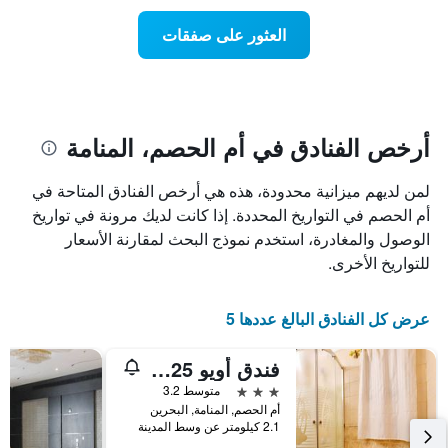
يتضمن
عطلة
المخطط
نهاية
العثور على صفقات
1
هذا
محور
الأسبوع
Y
الذي
الذي
عُثر
يعرض
عليه
متوسط
خلال
أرخص الفنادق في أم الحصم، المنامة
سعر
آخر
الغرفة
3
لمن لديهم ميزانية محدودة، هذه هي أرخص الفنادق المتاحة في
هذه
أيام
الليلة
أم الحصم في التواريخ المحددة. إذا كانت لديك مرونة في تواريخ
مع
الذي
التصنيف
الوصول والمغادرة، استخدم نموذج البحث لمقارنة الأسعار
عُثر
حسب
للتواريخ الأخرى.
عليه
النجوم
خلال
يتضمن
آخر
المخطط
عرض كل الفنادق البالغ عددها 5
3
1
أيام
محور
فندق أويو 125 مون بلازا
X
الذي
3 نجوم
متوسط 3.2
يعرض
أم الحصم, المنامة, البحرين
فئات
2.1 كيلومتر عن وسط المدينة
الفنادق