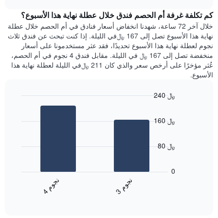
1
هذه
chart
محور
كم تكلفة غرفة أم الحصم فندق خلال عطلة نهاية هذا الأسبوع؟
الليلة
Y
الذي
خلال آخر 72 ساعة، شهدنا انخفاض أسعار فنادق في أم الحصم خلال عطلة
الذي
عُثر
نهاية هذا الأسبوع تصل إلى 167 ﷼في الليلة. إذا كنت تبحث عن فندق ثلاث
يعرض
عليه
نجوم لعطلة نهاية هذا الأسبوع تحديدًا، فقد عثر مستخدمونا على أسعار
متوسط
خلال
منخفضة تصل إلى 167 ﷼ في الليلة. مقابل فندق 4 نجوم في أم الحصم،
سعر
آخر
عُثر مؤخرًا على أرخص سعر والذي كان 211 ﷼في الليلة لعطلة نهاية هذا
غرفة
3
الأسبوع.
أيام
مع
240 ﷼
التصنيف
Bar
حسب
Chart
graphic.
chart
النجوم
160 ﷼
with
يتضمن
2
المخطط
bars.
1
80 ﷼
محور
يعرض
X
المخطط
0
التي
التالي
ن
م
ن
م
تعرض
متوسط
3
ج
و
4
ج
و
فئات
End
سعر
of
الفنادق
الغرفة
interactive
بالنجوم.
خلال
chart