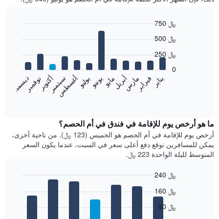
750 ﷼
Bar
Chart
500 ﷼
graphic.
chart
with
250 ﷼
12
bars.
0
فبراير
مايو
أغسطس
نوفمبر
يناير
أبريل
يوليو
أكتوبر
مارس
يونيو
سبتمبر
ديسمبر
يعرض
المخطط
End
of
التالي
interactive
متوسط
chart
سعر
ما هو أرخص يوم للإقامة في فندق في أم الحصم؟
غرفة
أرخص يوم للإقامة في أم الحصم هو الخميس (123 ﷼). من ناحية أخرى،
كل
يمكن للمسافرين توقع دفع أعلى سعر في السبت، عندما يكون السعر
شهر
المتوسط لليلة الواحدة 223 ﷼.
يتضمن
المخطط
240 ﷼
1
Bar
محور
Chart
160 ﷼
graphic.
chart
X
with
الذي
80 ﷼
7
يعرض
bars.