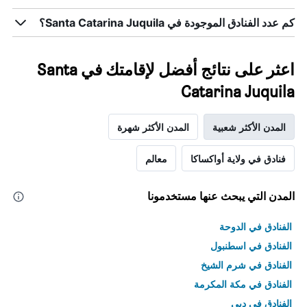
1
كم عدد الفنادق الموجودة في Santa Catarina Juquila؟
محور
Y
الذي
يعرض
اعثر على نتائج أفضل لإقامتك في Santa
متوسط
Catarina Juquila
سعر
غرفة
المدن الأكثر شعبية
المدن الأكثر شهرة
فنادق في ولاية أواكساكا
معالم
المدن التي يبحث عنها مستخدمونا
الفنادق في الدوحة
الفنادق في اسطنبول
الفنادق في شرم الشيخ
الفنادق في مكة المكرمة
الفنادق في دبي