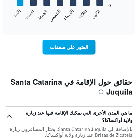
bars.
يتضمن
0
المخطط
الاثنين
الثلاثاء
الأربعاء
الخميس
الجمعة
السبت
الأحد
يعرض
التالي
المخطط
End
1
of
التالي
محور
interactive
متوسط
chart
Y
سعر
الذي
غرفة
يعرض
العثور على صفقات
كل
متوسط
يوم
سعر
في
غرفة
الأسبوع
يتضمن
المخطط
حقائق حول الإقامة في Santa Catarina
1
Juquila
محور
X
الذي
يعرض
ما هي المدن الأخرى التي يمكنك الإقامة فيها عند زيارة
أيام
الأسبوع.
ولاية أواكساكا؟
يتضمن
بالإضافة إلى Santa Catarina Juquila، يختار المسافرون زيارة
المخطط
Brisas de Zicatela عند زيارة ولاية أواكساكا.
التالي