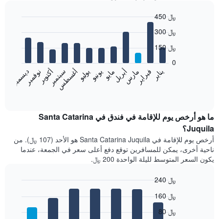
450 ﷼
Bar
Chart
300 ﷼
graphic.
chart
with
150 ﷼
12
bars.
0
فبراير
مايو
أغسطس
نوفمبر
يناير
أبريل
يوليو
أكتوبر
مارس
يونيو
سبتمبر
ديسمبر
يعرض
المخطط
End
of
التالي
interactive
متوسط
chart
سعر
ما هو أرخص يوم للإقامة في فندق في Santa Catarina
غرفة
Juquila؟
كل
أرخص يوم للإقامة في Santa Catarina Juquila هو الأحد (107 ﷼). من
شهر
ناحية أخرى، يمكن للمسافرين توقع دفع أعلى سعر في الجمعة، عندما
يتضمن
يكون السعر المتوسط لليلة الواحدة 200 ﷼.
المخطط
1
240 ﷼
محور
X
Bar
Chart
160 ﷼
graphic.
الذي
chart
with
يعرض
80 ﷼
7
الشهور.