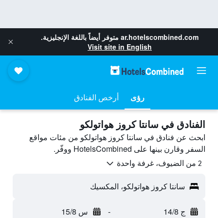
ar.hotelscombined.com
متوفر أيضاً باللغة الإنجليزية.
Visit site in English
رؤى
أرخص الفنادق
الفنادق في سانتا كروز هواتولكو
ابحث عن فنادق في سانتا كروز هواتولكو من مئات مواقع
السفر وقارن بينها على HotelsCombined ووفّر.
2 من الضيوف، غرفة واحدة
سانتا كروز هواتولكو، المكسيك
ج 14/8
-
س 15/8