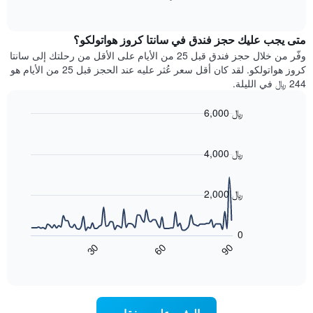
بالنجوم.
of
الغرفة
interactive
يتضمن
خلال
chart
المخطط
متى يجب عليك حجز فندق في سانتا كروز هواتولكو؟
عطلة
1
نهاية
وفّر من خلال حجز فندق قبل 25 من الأيام على الأقل من رحلتك إلى سانتا
محور
هذا
كروز هواتولكو. لقد كان أقل سعر عُثر عليه عند الحجز قبل 25 من الأيام هو
Y
الأسبوع
244 ﷼ في الليلة.
الذي
الذي
يعرض
عُثر
متوسط
6,000 ﷼
عليه
سعر
Line
Chart
خلال
الغرفة
graphic.
chart
آخر
هذه
with
4,000 ﷼
3
90
الليلة
أيام
data
الذي
points.
مع
عُثر
2,000 ﷼
التصنيف
عليه
حسب
يعرض
خلال
النجوم
المخطط
آخر
0
التالي
يتضمن
3
60
90
30
كيفية
المخطط
End
أيام
of
1
تغير
interactive
سعر
محور
chart
X
غرفة
عند
الذي