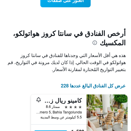
العثور على صفقات
يعرض
اقتراب
تاريخ
فئات
الإقامة
الفنادق
يتضمن
بالنجوم.
يتضمن
المخطط
1
المخطط
أرخص الفنادق في سانتا كروز هواتولكو،
1
محور
المكسيك
X
محور
Y
الذي
الذي
يعرض
هذه هي أقل الأسعار التي وجدناها للفنادق في سانتا كروز
عدد
يعرض
هواتولكو في الوقت الحالي. إذا كان لديك مرونة في التواريخ، قم
الأيام
متوسط
بتغيير التواريخ المُختارة لمقارنة الأسعار.
قبل
سعر
غرفة
الإقامة
في
يتضمن
عرض كل الفنادق البالغ عددها 228
عطلة
المخطط
نهاية
التالي
1
هذا
كامينو ريال زاشيلا هواتولكو
محور
الأسبوع
4 نجوم
ممتاز 8.6
Y
خلال
Boulevard Benito Juarez Numero 5, Bahia Tangolunda, سانتا كروز هواتولكو, ولاية أواكساكا, المكسيك
آخر
الذي
5.5 كيلومتر عن وسط المدينة
3
يعرض
أيام
متوسط
سعر