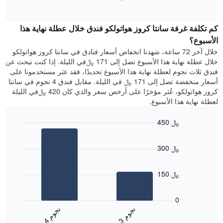
1
of
الغرفة
interactive
محور
هذه
chart
Y
كم تكلفة غرفة سانتا كروز هواتولكو فندق خلال عطلة نهاية هذا
الليلة
الذي
الذي
الأسبوع؟
يعرض
عُثر
خلال آخر 72 ساعة، شهدنا انخفاض أسعار فنادق في سانتا كروز هواتولكو
متوسط
عليه
خلال عطلة نهاية هذا الأسبوع تصل إلى 171 ﷼في الليلة. إذا كنت تبحث عن
سعر
خلال
فندق ثلاث نجوم لعطلة نهاية هذا الأسبوع تحديدًا، فقد عثر مستخدمونا على
غرفة
آخر
أسعار منخفضة تصل إلى 171 ﷼ في الليلة. مقابل فندق 4 نجوم في سانتا
3
كروز هواتولكو، عُثر مؤخرًا على أرخص سعر والذي كان 420 ﷼في الليلة
أيام
لعطلة نهاية هذا الأسبوع.
مع
التصنيف
450 ﷼
حسب
النجوم
Bar
Chart
graphic.
يتضمن
chart
300 ﷼
with
المخطط
2
1
bars.
محور
150 ﷼
X
يعرض
التي
المخطط
تعرض
0
التالي
فئات
ن
م
ن
م
متوسط
الفنادق
3
ج
و
4
ج
و
End
سعر