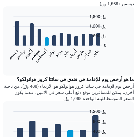
ديسمبر (1,569 ﷼).
1,800 ﷼
Bar
Chart
1,200 ﷼
graphic.
chart
with
600 ﷼
12
bars.
0
فبراير
مايو
أغسطس
نوفمبر
يناير
أبريل
يوليو
أكتوبر
مارس
يونيو
سبتمبر
ديسمبر
يعرض
المخطط
End
of
التالي
interactive
متوسط
chart
سعر
ما هو أرخص يوم للإقامة في فندق في سانتا كروز هواتولكو؟
غرفة
أرخص يوم للإقامة في سانتا كروز هواتولكو هو الأربعاء (468 ﷼). من ناحية
كل
أخرى، يمكن للمسافرين توقع دفع أعلى سعر في الاثنين، عندما يكون
شهر
السعر المتوسط لليلة الواحدة 1,068 ﷼.
يتضمن
المخطط
1,200 ﷼
1
Bar
محور
Chart
800 ﷼
graphic.
chart
X
with
الذي
400 ﷼
7
يعرض