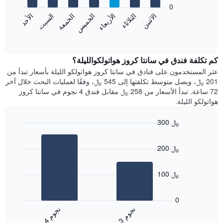
bars.
0
الشهور.
الاثنين
الخميس
الأحد
الأربعاء
السبت
الثلاثاء
الجمعة
يتضمن
يعرض
المخطط
المخطط
End
التالي
of
التالي
interactive
1
متوسط
chart
محور
سعر
كم تكلفة فندق في سانتا كروز هواتولكوالليلة؟
Y
غرفة
عثر المستخدمون على فنادق في سانتا كروز هواتولكو الليلة بأسعار تبدأ من
الذي
كل
201 ﷼، ويصل متوسط تكلفتها إلى 545 ﷼، وفقًا لعمليات البحث خلال آخر
يعرض
يوم
72 ساعة. تبدأ الأسعار من 258 ﷼ مقابل فندق 4 نجوم في سانتا كروز
متوسط
في
هواتولكو الليلة.
سعر
الأسبوع
غرفة
يتضمن
300 ﷼
المخطط
Bar
1
Chart
graphic.
chart
محور
200 ﷼
with
X
2
الذي
bars.
يعرض
100 ﷼
أيام
يعرض
الأسبوع.
المخطط
0
يتضمن
التالي
ن
م
ن
م
المخطط
متوسط
3
ج
و
4
ج
و
التالي
End
سعر