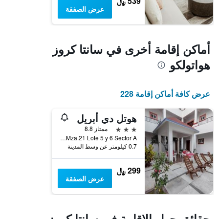
539 ﷼
غرفة
عرض الصفقة
أماكن إقامة أخرى في سانتا كروز
هواتولكو
عرض كافة أماكن إقامة 228
هوتل دي أبريل
3 نجوم
ممتاز 8.8
Cerrada de Montealban Mza.21 Lote 5 y 6 Sector A, سانتا كروز هواتولكو, ولاية أواكساكا, المكسيك
0.7 كيلومتر عن وسط المدينة
299 ﷼
عرض الصفقة
حقائق حول الإقامة في سانتا كروز