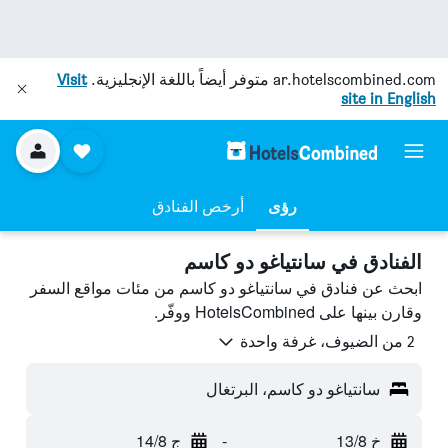
ar.hotelscombined.com
متوفر أيضاً باللغة الإنجليزية.
Visit
site in English
رؤى
أرخص الفنادق
الفنادق في سانتياغو دو كاسم
ابحث عن فنادق في سانتياغو دو كاسم من مئات مواقع السفر
وقارن بينها على HotelsCombined ووفّر.
2 من الضيوف، غرفة واحدة
سانتياغو دو كاسم، البرتغال
خ 13/8
-
ج 14/8