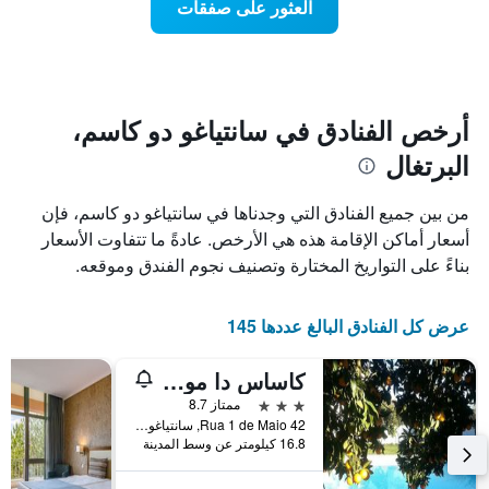
العثور على صفقات
يعرض
اقتراب
تاريخ
فئات
الإقامة
الفنادق
يتضمن
بالنجوم.
يتضمن
المخطط
1
المخطط
أرخص الفنادق في سانتياغو دو كاسم،
1
محور
البرتغال
X
محور
Y
الذي
الذي
يعرض
من بين جميع الفنادق التي وجدناها في سانتياغو دو كاسم، فإن
عدد
يعرض
أسعار أماكن الإقامة هذه هي الأرخص. عادةً ما تتفاوت الأسعار
الأيام
متوسط
بناءً على التواريخ المختارة وتصنيف نجوم الفندق وموقعه.
قبل
سعر
غرفة
الإقامة
في
يتضمن
عرض كل الفنادق البالغ عددها 145
عطلة
المخطط
نهاية
التالي
1
هذا
كاساس دا مواجيم توريزمو رورال
محور
الأسبوع
3 نجوم
ممتاز 8.7
Y
خلال
Rua 1 de Maio 42, سانتياغو دو كاسم, محافظة سيتوبال, البرتغال
آخر
الذي
16.8 كيلومتر عن وسط المدينة
3
يعرض
أيام
متوسط