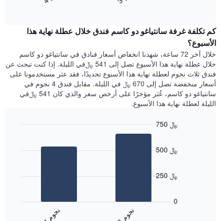
End
سعر
1
of
الغرفة
interactive
محور
هذه
chart
Y
كم تكلفة غرفة سانتياغو دو كاسم فندق خلال عطلة نهاية هذا
الليلة
الذي
الذي
الأسبوع؟
يعرض
عُثر
خلال آخر 72 ساعة، شهدنا انخفاض أسعار فنادق في سانتياغو دو كاسم
متوسط
عليه
خلال عطلة نهاية هذا الأسبوع تصل إلى 541 ﷼في الليلة. إذا كنت تبحث عن
سعر
خلال
فندق ثلاث نجوم لعطلة نهاية هذا الأسبوع تحديدًا، فقد عثر مستخدمونا على
غرفة
آخر
أسعار منخفضة تصل إلى 670 ﷼ في الليلة. مقابل فندق 4 نجوم في
3
سانتياغو دو كاسم، عُثر مؤخرًا على أرخص سعر والذي كان 541 ﷼في
أيام
الليلة لعطلة نهاية هذا الأسبوع.
مع
التصنيف
750 ﷼
حسب
النجوم
Bar
Chart
graphic.
يتضمن
chart
500 ﷼
with
المخطط
2
1
bars.
محور
250 ﷼
X
يعرض
التي
المخطط
تعرض
0
التالي
فئات
ن
م
ن
م
متوسط
الفنادق
3
ج
و
4
ج
و