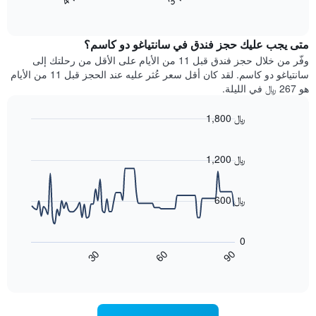
End
سعر
بالنجوم.
of
الغرفة
interactive
يتضمن
خلال
chart
المخطط
متى يجب عليك حجز فندق في سانتياغو دو كاسم؟
عطلة
1
نهاية
وفّر من خلال حجز فندق قبل 11 من الأيام على الأقل من رحلتك إلى
محور
هذا
سانتياغو دو كاسم. لقد كان أقل سعر عُثر عليه عند الحجز قبل 11 من الأيام
Y
الأسبوع
هو 267 ﷼ في الليلة.
الذي
الذي
يعرض
عُثر
متوسط
1,800 ﷼
عليه
سعر
Line
Chart
خلال
الغرفة
graphic.
chart
آخر
هذه
with
1,200 ﷼
3
90
الليلة
أيام
data
الذي
points.
مع
عُثر
600 ﷼
التصنيف
عليه
حسب
يعرض
خلال
النجوم
المخطط
آخر
0
التالي
يتضمن
3
60
90
30
كيفية
المخطط
End
أيام
of
1
تغير
interactive
سعر
محور
chart
X
غرفة
عند
الذي