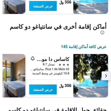
سعر
356 ﷼
غرفة
عرض الصفقة
أماكن إقامة أخرى في سانتياغو دو كاسم
عرض كافة أماكن إقامة 145
كاساس دا مواجيم توريزمو رورال
3 نجوم
ممتاز 8.7
Rua 1 de Maio 42, سانتياغو دو كاسم, محافظة سيتوبال, البرتغال
16.8 كيلومتر عن وسط المدينة
356 ﷼
عرض الصفقة
حقائق حول الإقامة في سانتياغو دو كاسم