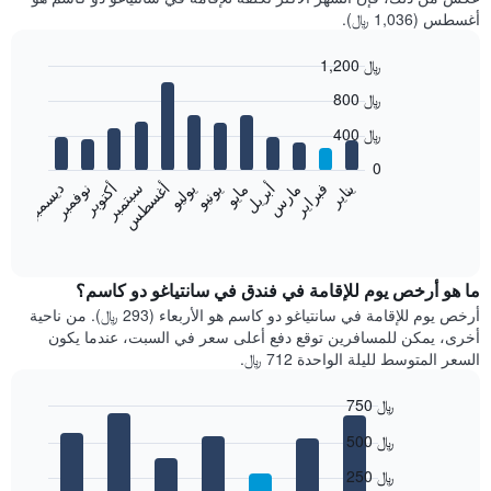
أغسطس (1,036 ﷼).
1,200 ﷼
Bar
Chart
800 ﷼
graphic.
chart
with
400 ﷼
12
bars.
0
فبراير
مايو
أغسطس
نوفمبر
يناير
أبريل
يوليو
أكتوبر
مارس
يونيو
سبتمبر
ديسمبر
يعرض
المخطط
End
of
التالي
interactive
متوسط
chart
سعر
ما هو أرخص يوم للإقامة في فندق في سانتياغو دو كاسم؟
غرفة
أرخص يوم للإقامة في سانتياغو دو كاسم هو الأربعاء (293 ﷼). من ناحية
كل
أخرى، يمكن للمسافرين توقع دفع أعلى سعر في السبت، عندما يكون
شهر
السعر المتوسط لليلة الواحدة 712 ﷼.
يتضمن
المخطط
750 ﷼
1
Bar
محور
Chart
500 ﷼
graphic.
chart
X
with
الذي
250 ﷼
7