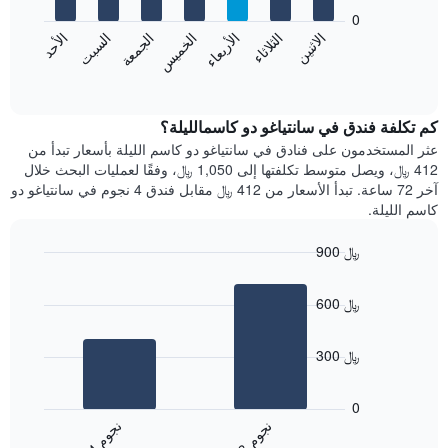
يعرض
bars.
0
الشهور.
الاثنين
الثلاثاء
الأربعاء
الخميس
الجمعة
السبت
الأحد
يتضمن
يعرض
المخطط
المخطط
End
التالي
of
التالي
interactive
1
متوسط
chart
محور
سعر
كم تكلفة فندق في سانتياغو دو كاسمالليلة؟
Y
غرفة
عثر المستخدمون على فنادق في سانتياغو دو كاسم الليلة بأسعار تبدأ من
الذي
كل
412 ﷼، ويصل متوسط تكلفتها إلى 1,050 ﷼، وفقًا لعمليات البحث خلال
يعرض
يوم
آخر 72 ساعة. تبدأ الأسعار من 412 ﷼ مقابل فندق 4 نجوم في سانتياغو دو
متوسط
في
كاسم الليلة.
سعر
الأسبوع
غرفة
يتضمن
900 ﷼
المخطط
Bar
1
Chart
graphic.
chart
محور
600 ﷼
with
X
2
الذي
bars.
يعرض
300 ﷼
أيام
يعرض
الأسبوع.
المخطط
0
يتضمن
التالي
ن
م
ن
م
المخطط
متوسط
3
ج
و
4
ج
و
التالي