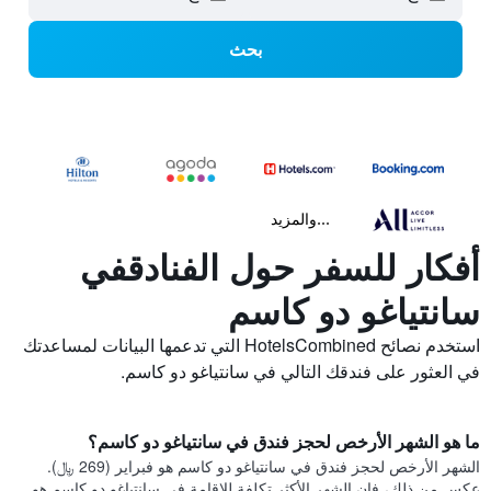
بحث
...والمزيد
أفكار للسفر حول الفنادقفي
سانتياغو دو كاسم
استخدم نصائح HotelsCombined التي تدعمها البيانات لمساعدتك
في العثور على فندقك التالي في سانتياغو دو كاسم.
ما هو الشهر الأرخص لحجز فندق في سانتياغو دو كاسم؟
الشهر الأرخص لحجز فندق في سانتياغو دو كاسم هو فبراير (269 ﷼).
عكس من ذلك، فإن الشهر الأكثر تكلفة للإقامة في سانتياغو دو كاسم هو