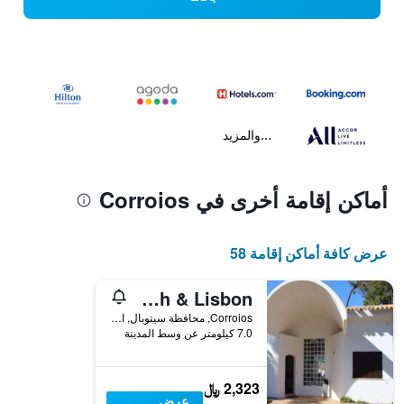
...والمزيد
أماكن إقامة أخرى في Corroios
عرض كافة أماكن إقامة 58
Villa near Beach & Lisbon
Corroios, محافظة سيتوبال, البرتغال
7.0 كيلومتر عن وسط المدينة
2,323 ﷼
عرض