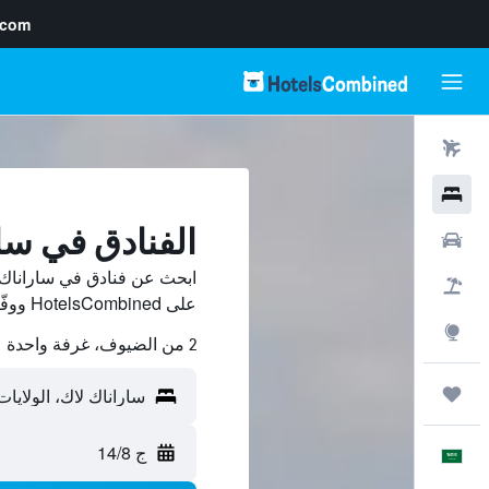
.com
رحلات طيران
فنادق
الفنادق في سا
سيارات
ابحث عن فنادق في ساراناك 
حزم العروض
على HotelsCombined ووفّر.
استكشاف
2 من الضيوف، غرفة واحدة
رحلات
ج 14/8
العَرَبِيَّة