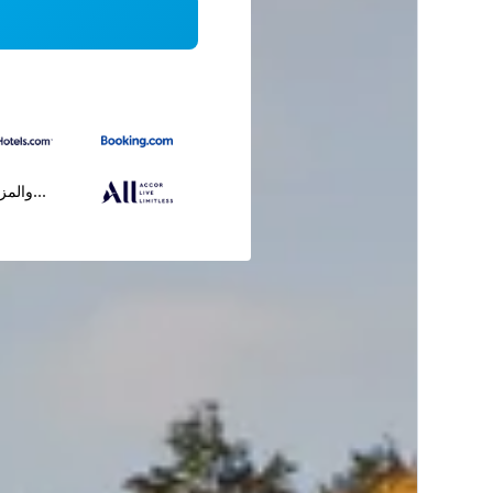
...والمز