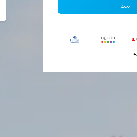
بحث
يد