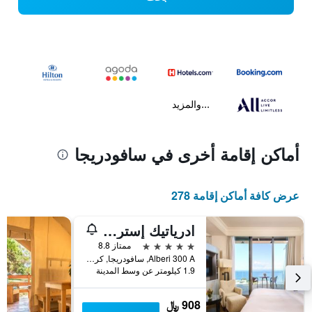
...والمزيد
أماكن إقامة أخرى في سافودريجا
عرض كافة أماكن إقامة 278
ادرياتيك إستريا ريزورت أوبريتد باي مينور هوتلز
5 نجوم
ممتاز 8.8
Alberi 300 A, سافودريجا, كرواتيا
1.9 كيلومتر عن وسط المدينة
908 ﷼