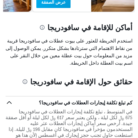
عرض الصفقة
أماكن للإقامة في سافودريجا
استخدم الخريطة للعثور على بيوت عطلات في سافودريجا قريبة
من نقاط الاهتمام التي سترتادها بشكل متكرر. يمكن الوصول إلى
مزيد من المعلومات حول بيت عطلة معين من خلال النقر على
اسم بيت العطلة داخل الخريطة.
حقائق حول الإقامة في سافودريجا
كم تبلغ تكلفة إيجارات العطلات في سافودريجا؟
في المتوسط ، تبلغ تكلفة إيجارات العطلات في سافودريجا
675 ﷼ لكل ليلة ، ولكن يعتبر سعر 617 ﷼ لكل ليلة أو أقل صفقة
جيدة. أرخص سعر أماكن إيجارات العطلات عثر عليه
المستخدمون مؤخراً في سافودريجا كان مقابل 196 ﷼ لليلة. إذا
استطعت حاول تجنب حجز إيجارك في أغسطس (لأن هذا هو