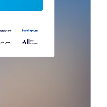
...والمز