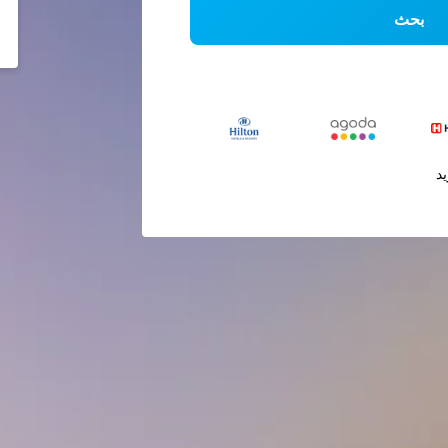
بحث
يد