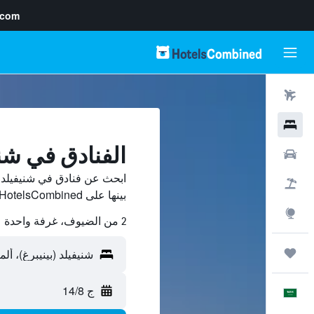
.com
رحلات طيران
فنادق
الفنادق في شني
سيارات
ابحث عن فنادق في شنيفيلد (
حزم العروض
بينها على HotelsCombined ووفّر.
استكشاف
2 من الضيوف، غرفة واحدة
رحلات
ج 14/8
العَرَبِيَّة