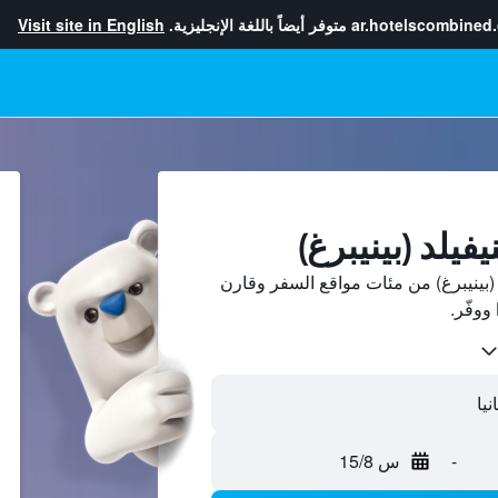
ar.hotelscombined
متوفر أيضاً باللغة الإنجليزية.
Visit site in English
فيلد (بينيبرغ)
بينيبرغ) من مئات مواقع السفر وقارن
-
س 15/8