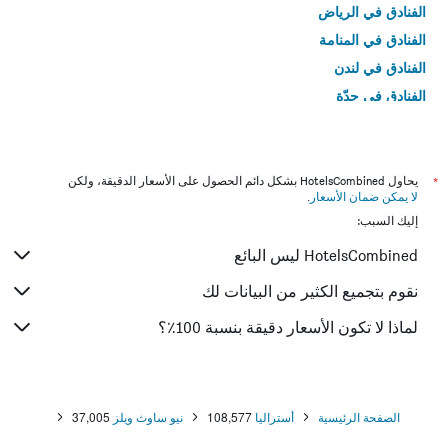
الفنادق في الرياض
الفنادق في المنامة
الفنادق في لندن
الفنادق في جدّة
الفنادق في القاهرة
*
يحاول HotelsCombined بشكل دائم الحصول على الأسعار الدقيقة، ولكن
لا يمكن ضمان الأسعار
.
إليك السبب:
HotelsCombined ليس البائع
نقوم بتجميع الكثير من البيانات لك
لماذا لا تكون الأسعار دقيقة بنسبة 100٪؟
الصفحة الرئيسية
أستراليا
108,577
نيو ساوث ويلز
37,005