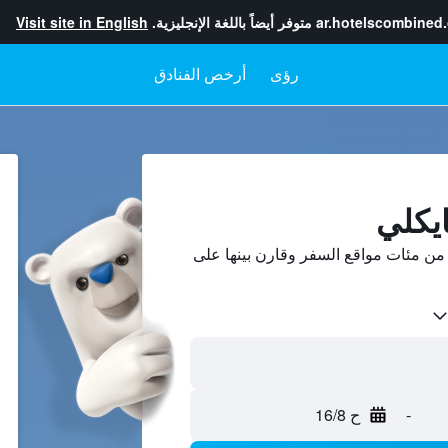
ar.hotelscombined
متوفر أيضاً باللغة الإنجليزية.
Visit site in English
رؤى
أرخص الفنادق
يكلي
ن مئات مواقع السفر وقارن بينها على
-
ح 16/8