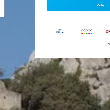
بحث
يد