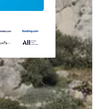
...والمز