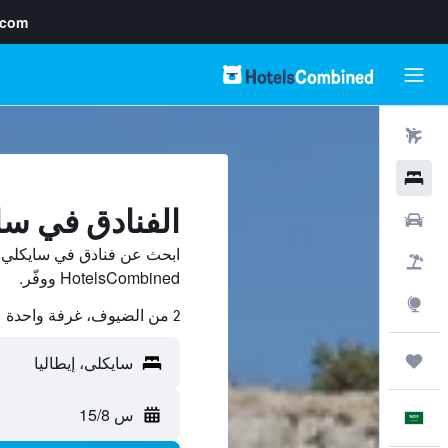
.com
رحلات طيران
فنادق
الفنادق في سا
سيارات
ابحث عن فنادق في سايكلي م
حزم العروض
HotelsCombined ووفّر.
استكشاف
2 من الضيوف، غرفة واحدة
رحلات
س 15/8
العَرَبِيَّة