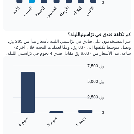
0
الشهور.
الاثنين
الخميس
الأحد
الأربعاء
السبت
الثلاثاء
الجمعة
يتضمن
يعرض
المخطط
المخطط
End
التالي
of
التالي
interactive
1
متوسط
chart
محور
سعر
كم تكلفة فندق في ترّاسينيالليلة؟
Y
غرفة
عثر المستخدمون على فنادق في ترّاسيني الليلة بأسعار تبدأ من 265 ﷼،
الذي
كل
ويصل متوسط تكلفتها إلى 837 ﷼، وفقًا لعمليات البحث خلال آخر 72
يعرض
يوم
ساعة. تبدأ الأسعار من 6,637 ﷼ مقابل فندق 4 نجوم في ترّاسيني الليلة.
متوسط
في
سعر
الأسبوع
7,500 ﷼
غرفة
يتضمن
Bar
المخطط
Chart
graphic.
chart
1
5,000 ﷼
with
محور
3
X
bars.
الذي
2,500 ﷼
يعرض
يعرض
أيام
المخطط
0
الأسبوع.
التالي
ن
م
ن
ة
ن
م
يتضمن
متوسط
3
ج
و
1
ج
م
4
ج
و
المخطط
End
سعر
of
التالي
الغرفة
interactive