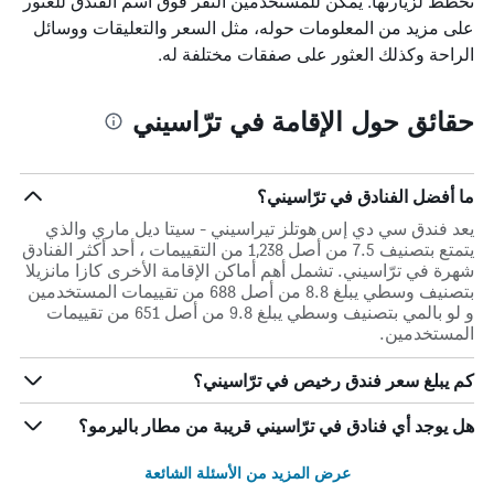
تخطط لزيارتها. يمكن للمستخدمين النقر فوق اسم الفندق للعثور
على مزيد من المعلومات حوله، مثل السعر والتعليقات ووسائل
الراحة وكذلك العثور على صفقات مختلفة له.
حقائق حول الإقامة في ترّاسيني
ما أفضل الفنادق في ترّاسيني؟
يعد فندق سي دي إس هوتلز تيراسيني - سيتا ديل ماري والذي
يتمتع بتصنيف 7.5 من أصل 1,238 من التقييمات ، أحد أكثر الفنادق
شهرة في ترّاسيني. تشمل أهم أماكن الإقامة الأخرى كازا مانزيلا
بتصنيف وسطي يبلغ 8.8 من أصل 688 من تقييمات المستخدمين
و لو بالمي بتصنيف وسطي يبلغ 9.8 من أصل 651 من تقييمات
المستخدمين.
كم يبلغ سعر فندق رخيص في ترّاسيني؟
هل يوجد أي فنادق في ترّاسيني قريبة من مطار باليرمو؟
عرض المزيد من الأسئلة الشائعة