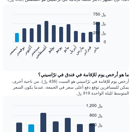
750 ﷼
Bar
Chart
500 ﷼
graphic.
chart
with
250 ﷼
12
bars.
0
فبراير
مايو
أغسطس
نوفمبر
يناير
أبريل
يوليو
أكتوبر
مارس
يونيو
سبتمبر
ديسمبر
يعرض
المخطط
End
of
التالي
interactive
متوسط
chart
سعر
ما هو أرخص يوم للإقامة في فندق في ترّاسيني؟
غرفة
أرخص يوم للإقامة في ترّاسيني هو السبت (436 ﷼). من ناحية أخرى،
كل
يمكن للمسافرين توقع دفع أعلى سعر في الجمعة، عندما يكون السعر
شهر
المتوسط لليلة الواحدة 919 ﷼.
يتضمن
المخطط
1,200 ﷼
1
Bar
محور
Chart
800 ﷼
graphic.
chart
X
with
الذي
400 ﷼
7
يعرض
bars.