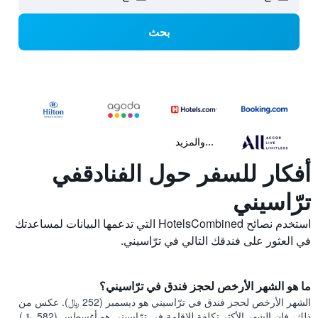
بحث
...والمزيد
أفكار للسفر حول الفنادقفي
ترّاسيني
استخدم نصائح HotelsCombined التي تدعمها البيانات لمساعدتك
في العثور على فندقك التالي في ترّاسيني.
ما هو الشهر الأرخص لحجز فندق في ترّاسيني؟
الشهر الأرخص لحجز فندق في ترّاسيني هو ديسمبر (252 ﷼). عكس من
ذلك، فإن الشهر الأكثر تكلفة للإقامة في ترّاسيني هو أغسطس (582 ﷼).