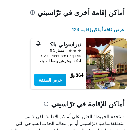
أماكن إقامة أخرى في ترّاسيني
عرض كافة أماكن إقامة 423
تيراسولي باكيري بد آند بريكفاست
3 نجوم
ممتاز 9.5
Via Francesco Crispi 90, ترّاسيني, صقلية, إيطاليا
0.4 كيلومتر عن وسط المدينة
364 ﷼
عرض الصفقة
أماكن للإقامة في ترّاسيني
استخدم الخريطة للعثور على أماكن الإقامة القريبة من
منطقة(مناطق) ترّاسيني أو من معالم الجذب السياحي التي