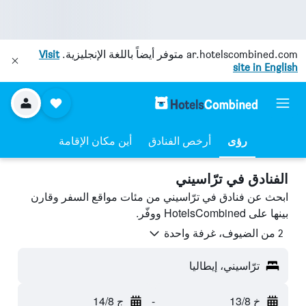
ar.hotelscombined.com
متوفر أيضاً باللغة الإنجليزية.
Visit
site in English
رؤى
أرخص الفنادق
أين مكان الإقامة
الفنادق في ترّاسيني
ابحث عن فنادق في ترّاسيني من مئات مواقع السفر وقارن
بينها على HotelsCombined ووفّر.
2 من الضيوف، غرفة واحدة
ترّاسيني، إيطاليا
خ 13/8
-
ج 14/8