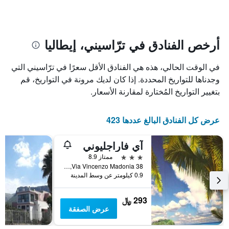
تاريخ
يتضمن
الإقامة
المخطط
1
يتضمن
محور
المخطط
Y
1
أرخص الفنادق في ترّاسيني، إيطاليا
الذي
محور
X
يعرض
في الوقت الحالي، هذه هي الفنادق الأقل سعرًا في ترّاسيني التي
الذي
متوسط
سعر
يعرض
وجدناها للتواريخ المحددة. إذا كان لديك مرونة في التواريخ، قم
عدد
الغرفة
بتغيير التواريخ المُختارة لمقارنة الأسعار.
هذه
الأيام
قبل
الليلة
الذي
الإقامة
عرض كل الفنادق البالغ عددها 423
عُثر
يتضمن
عليه
المخطط
آي فاراجليوني
خلال
التالي
1
آخر
3 نجوم
ممتاز 8.9
3
محور
Via Vincenzo Madonia 38, ترّاسيني, صقلية, إيطاليا
Y
أيام
0.9 كيلومتر عن وسط المدينة
الذي
يعرض
293 ﷼
متوسط
عرض الصفقة
سعر
غرفة