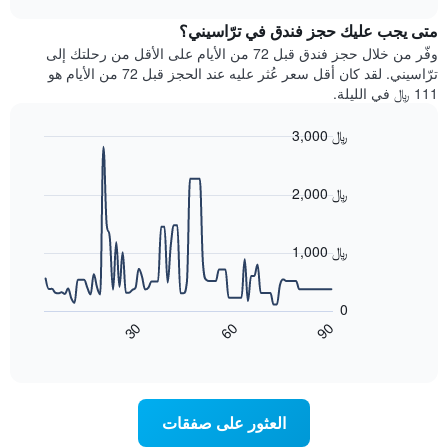
1
هذه
chart
محور
متى يجب عليك حجز فندق في ترّاسيني؟
الليلة
Y
الذي
وفّر من خلال حجز فندق قبل 72 من الأيام على الأقل من رحلتك إلى
الذي
عُثر
ترّاسيني. لقد كان أقل سعر عُثر عليه عند الحجز قبل 72 من الأيام هو
يعرض
عليه
111 ﷼ في الليلة.
متوسط
خلال
سعر
آخر
3,000 ﷼
غرفة
3
Line
Chart
أيام
graphic.
chart
مع
with
2,000 ﷼
التصنيف
90
حسب
data
points.
النجوم
1,000 ﷼
يتضمن
يعرض
المخطط
1
المخطط
0
محور
التالي
60
90
30
X
كيفية
End
of
تغير
التي
interactive
سعر
تعرض
chart
فئات
غرفة
عند
الفنادق
العثور على صفقات
اقتراب
بالنجوم.