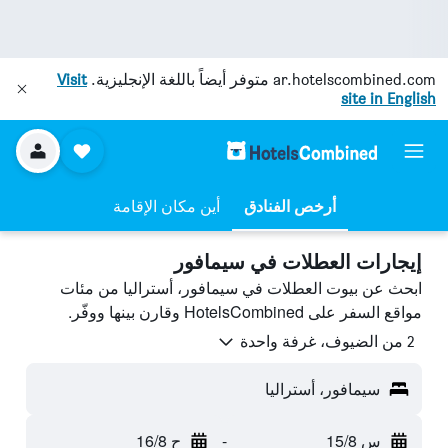
ar.hotelscombined.com
متوفر أيضاً باللغة الإنجليزية.
Visit
site in English
أرخص الفنادق
أين مكان الإقامة
إيجارات العطلات في سيمافور
ابحث عن بيوت العطلات في سيمافور، أستراليا من مئات
مواقع السفر على HotelsCombined وقارن بينها ووفّر.
2 من الضيوف، غرفة واحدة
سيمافور، أستراليا
س 15/8
-
ح 16/8