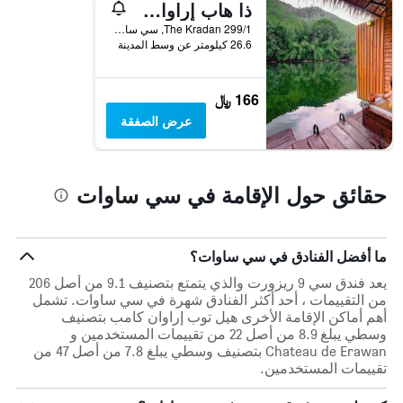
أيام
ذا هاب إراوان ريزورت
الأسبوع.
299/1 The Kradan, سي ساوات, تايلاند
يتضمن
26.6 كيلومتر عن وسط المدينة
المخطط
التالي
1
166 ﷼
محور
عرض الصفقة
Y
الذي
يعرض
متوسط
حقائق حول الإقامة في سي ساوات
سعر
غرفة
ما أفضل الفنادق في سي ساوات؟
يعد فندق سي 9 ريزورت والذي يتمتع بتصنيف 9.1 من أصل 206
من التقييمات ، أحد أكثر الفنادق شهرة في سي ساوات. تشمل
أهم أماكن الإقامة الأخرى هيل توب إراوان كامب بتصنيف
وسطي يبلغ 8.9 من أصل 22 من تقييمات المستخدمين و
Chateau de Erawan بتصنيف وسطي يبلغ 7.8 من أصل 47 من
تقييمات المستخدمين.