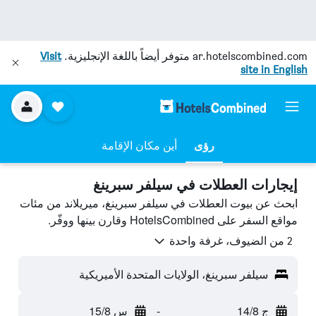
ar.hotelscombined.com
متوفر أيضاً باللغة الإنجليزية.
Visit
site in English
رؤى
أين مكان الإقامة
إيجارات العطلات في سيلفر سبرينغ
ابحث عن بيوت العطلات في سيلفر سبرينغ، ميريلاند من مئات
مواقع السفر على HotelsCombined وقارن بينها ووفّر.
2 من الضيوف، غرفة واحدة
سيلفر سبرينغ، الولايات المتحدة الأميريكية
ج 14/8
-
س 15/8