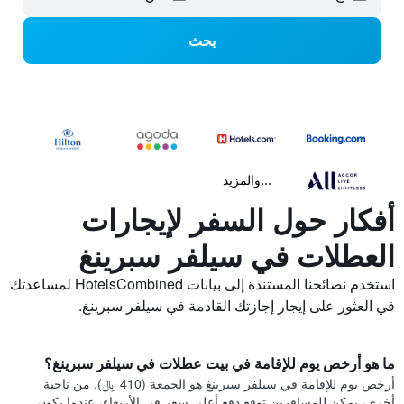
بحث
...والمزيد
أفكار حول السفر لإيجارات
العطلات في سيلفر سبرينغ
استخدم نصائحنا المستندة إلى بيانات HotelsCombined لمساعدتك
في العثور على إيجار إجازتك القادمة في سيلفر سبرينغ.
ما هو أرخص يوم للإقامة في بيت عطلات في سيلفر سبرينغ؟
أرخص يوم للإقامة في سيلفر سبرينغ هو الجمعة (410 ﷼). من ناحية
أخرى، يمكن للمسافرين توقع دفع أعلى سعر في الأربعاء، عندما يكون