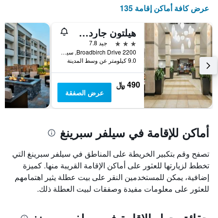
X
عرض كافة أماكن إقامة 135
الذي
يعرض
أيام
هيلتون جاردن إن سيلفر سبرنج وايت أوك
الأسبوع.
3 نجوم
جيد 7.8
يتضمن
2200 Broadbirch Drive, سيلفر سبرينغ, MD, الولايات المتحدة الأميريكية
المخطط
9.0 كيلومتر عن وسط المدينة
التالي
1
490 ﷼
محور
عرض الصفقة
Y
الذي
يعرض
متوسط
أماكن للإقامة في سيلفر سبرينغ
سعر
غرفة
تصفح وقم بتكبير الخريطة على المناطق في سيلفر سبرينغ التي
تخطط لزيارتها للعثور على أماكن الإقامة القريبة منها. كميزة
إضافية، يمكن للمستخدمين النقر على بيت عطلة يثير اهتمامهم
للعثور على معلومات مفيدة وصفقات لبيت العطلة ذلك.