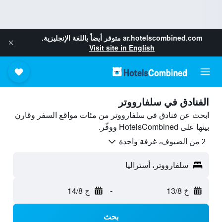
ar.hotelscombined.com
متوفر أيضاً باللغة الإنجليزية.
Visit site in English
الفنادق في سلفارووتر
ابحث عن فنادق في سلفارووتر من مئات مواقع السفر وقارن
بينها على HotelsCombined ووفّر.
2 من الضيوف، غرفة واحدة
سلفارووتر، أستراليا
خ 13/8
-
ج 14/8
بحث