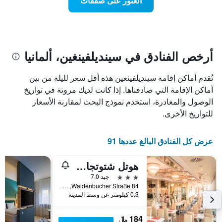
العثور على صفقات
يعرض
اقتراب
تاريخ
فئات
الإقامة
الفنادق
يتضمن
بالنجوم.
يتضمن
المخطط
1
المخطط
أرخص الفنادق في سينديلفينغين، ألمانيا
1
محور
X
محور
تُقدم أماكن إقامة سينديلفينغين هذه أقل سعر لليلة من بين
Y
الذي
الذي
يعرض
أماكن الإقامة التي صادفناها. إذا كانت لديك مرونة في تواريخ
عدد
يعرض
الوصول والمغادرة، استخدم نموذج البحث لمقارنة الأسعار
الأيام
متوسط
للتواريخ الأخرى.
قبل
سعر
غرفة
الإقامة
في
يتضمن
عرض كل الفنادق البالغ عددها 91
عطلة
المخطط
نهاية
التالي
هوتل شتوتجارت زينديلفينينج سيتي باي توليب إن
1
هذا
محور
الأسبوع
3 نجوم
جيد 7.0
Y
خلال
Waldenbucher Straße 84, سينديلفينغين, بادن - فورتمبيرغ, ألمانيا
آخر
الذي
0.3 كيلومتر عن وسط المدينة
3
يعرض
أيام
متوسط
184 ﷼
سعر