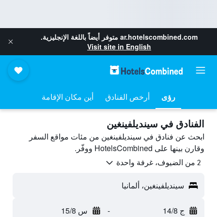
ar.hotelscombined.com
متوفر أيضاً باللغة الإنجليزية.
Visit site in English
رؤى
أرخص الفنادق
أين مكان الإقامة
الفنادق في سينديلفينغين
ابحث عن فنادق في سينديلفينغين من مئات مواقع السفر
وقارن بينها على HotelsCombined ووفّر.
2 من الضيوف، غرفة واحدة
سينديلفينغين، ألمانيا
ج 14/8
-
س 15/8