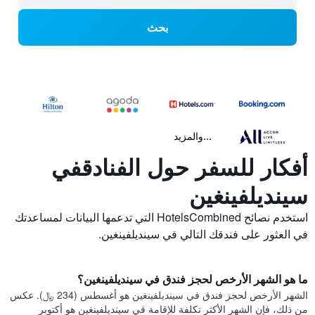
بحث
...والمزيد
أفكار للسفر حول الفنادقفي
سينديلفينغين
استخدم نصائح HotelsCombined التي تدعمها البيانات لمساعدتك
في العثور على فندقك التالي في سينديلفينغين.
ما هو الشهر الأرخص لحجز فندق في سينديلفينغين؟
الشهر الأرخص لحجز فندق في سينديلفينغين هو أغسطس (234 ﷼). عكس
من ذلك، فإن الشهر الأكثر تكلفة للإقامة في سينديلفينغين هو أكتوبر