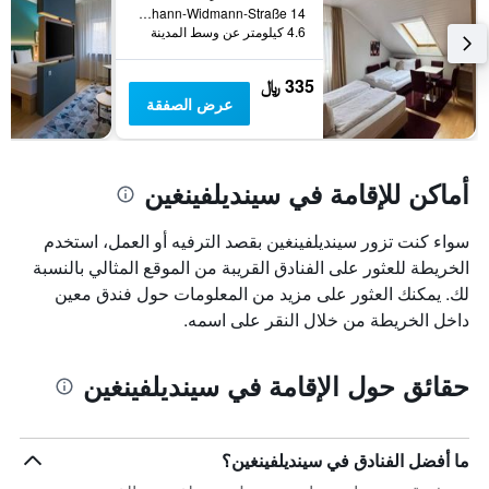
Johann-Widmann-Straße 14, سينديلفينغين, بادن - فورتمبيرغ, ألمانيا
4.6 كيلومتر عن وسط المدينة
335 ﷼
عرض الصفقة
أماكن للإقامة في سينديلفينغين
سواء كنت تزور سينديلفينغين بقصد الترفيه أو العمل، استخدم
الخريطة للعثور على الفنادق القريبة من الموقع المثالي بالنسبة
لك. يمكنك العثور على مزيد من المعلومات حول فندق معين
داخل الخريطة من خلال النقر على اسمه.
حقائق حول الإقامة في سينديلفينغين
ما أفضل الفنادق في سينديلفينغين؟