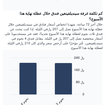
1
of
الغرفة
interactive
محور
هذه
chart
Y
كم تكلفة غرفة سينديلفينغين فندق خلال عطلة نهاية هذا
الليلة
الذي
الذي
الأسبوع؟
يعرض
عُثر
خلال آخر 72 ساعة، شهدنا انخفاض أسعار فنادق في سينديلفينغين خلال
متوسط
عليه
عطلة نهاية هذا الأسبوع تصل إلى 207 ﷼في الليلة. إذا كنت تبحث عن
سعر
خلال
فندق ثلاث نجوم لعطلة نهاية هذا الأسبوع تحديدًا، فقد عثر مستخدمونا على
غرفة
آخر
أسعار منخفضة تصل إلى 207 ﷼ في الليلة. مقابل فندق 4 نجوم في
3
سينديلفينغين، عُثر مؤخرًا على أرخص سعر والذي كان 210 ﷼في الليلة
أيام
لعطلة نهاية هذا الأسبوع.
مع
التصنيف
240 ﷼
حسب
النجوم
Bar
Chart
graphic.
يتضمن
chart
160 ﷼
with
المخطط
2
1
bars.
محور
80 ﷼
X
يعرض
التي
المخطط
تعرض
0
التالي
فئات
ن
م
ن
م
متوسط
الفنادق
3
ج
و
4
ج
و
End
سعر