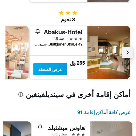
3 نجوم
3 نجوم
Abakus-Hotel
3 نجوم
جيد 7.9
Stuttgarter Straße 49, سينديلفينغين, بادن - فورتمبيرغ, ألمانيا
265 ﷼
عرض الصفقة
أماكن إقامة أخرى في سينديلفينغين
عرض كافة أماكن إقامة 91
هاوس ميشثيلد
3 نجوم
ممتاز 8.6