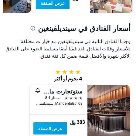
عرض الصفقة
غرفة
أسعار الفنادق في سينديلفينغين
وجدنا الفنادق التالية في سينديلفينغين مع خيارات مختلفة
للأسعار وفئات الفنادق. لقد قمنا أيضًا بتسليط الضوء على الفنادق
الأكثر شهرة والأفضل قيمة ضمن كل فئة فندق.
4 نجوم
4 نجوم أو أكثر
ستوتجارت ماريوت هوتل سيندلفنجن
4 نجوم
ممتاز 8.4
Mahdentalstr. 68, سينديلفينغين, بادن - فورتمبيرغ, ألمانيا
383 ﷼
عرض الصفقة