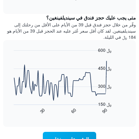
بالنجوم.
of
الغرفة
interactive
يتضمن
خلال
chart
المخطط
متى يجب عليك حجز فندق في سينديلفينغين؟
عطلة
1
نهاية
وفّر من خلال حجز فندق قبل 39 من الأيام على الأقل من رحلتك إلى
محور
هذا
سينديلفينغين. لقد كان أقل سعر عُثر عليه عند الحجز قبل 39 من الأيام هو
Y
الأسبوع
184 ﷼ في الليلة.
الذي
الذي
يعرض
عُثر
متوسط
600 ﷼
عليه
سعر
Line
Chart
خلال
الغرفة
graphic.
chart
آخر
هذه
with
450 ﷼
3
90
الليلة
أيام
data
الذي
points.
مع
عُثر
300 ﷼
التصنيف
عليه
حسب
يعرض
خلال
النجوم
المخطط
آخر
150 ﷼
التالي
يتضمن
3
90
30
60
كيفية
المخطط
End
أيام
of
1
تغير
interactive
سعر
محور
chart
X
غرفة
عند
الذي