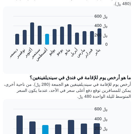
(480 ﷼).
600 ﷼
Bar
Chart
400 ﷼
graphic.
chart
with
200 ﷼
12
bars.
0
فبراير
مايو
أغسطس
نوفمبر
يناير
أبريل
يوليو
أكتوبر
مارس
يونيو
سبتمبر
ديسمبر
يعرض
المخطط
End
of
التالي
interactive
متوسط
chart
سعر
ما هو أرخص يوم للإقامة في فندق في سينديلفينغين؟
غرفة
أرخص يوم للإقامة في سينديلفينغين هو الجمعة (280 ﷼). من ناحية أخرى،
كل
يمكن للمسافرين توقع دفع أعلى سعر في الأحد، عندما يكون السعر
شهر
المتوسط لليلة الواحدة 480 ﷼.
يتضمن
المخطط
600 ﷼
1
Bar
محور
Chart
400 ﷼
graphic.
chart
X
with
الذي
200 ﷼
7
يعرض