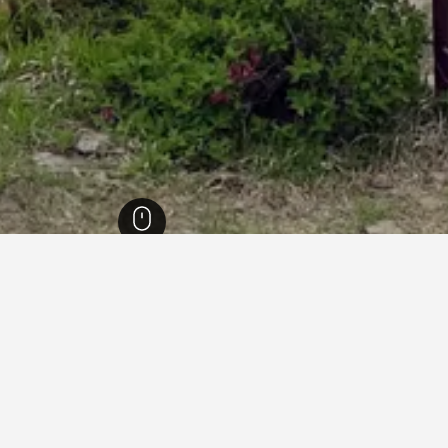
طعة جيونجسانجبك-دو
3,103
يونغجو
59
حديقة سوبيكسان الوطنية
 في حديقة سوبيكسان الوطنية