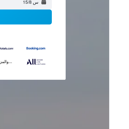
س 15/8
...والمز