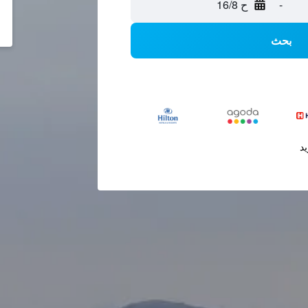
-
ح 16/8
بحث
يد