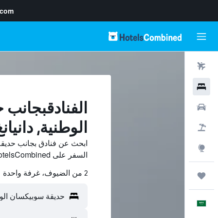
.com
رحلات طيران
فنادق
الفنادقبجانب 
سيارات
الوطنية, دانيانغ
حزم العروض
ابحث عن فنادق بجانب حديق
استكشاف
السفر على HotelsCombined وقارن بينها ووفّر.
2 من الضيوف، غرفة واحدة
رحلات
العَرَبِيَّة