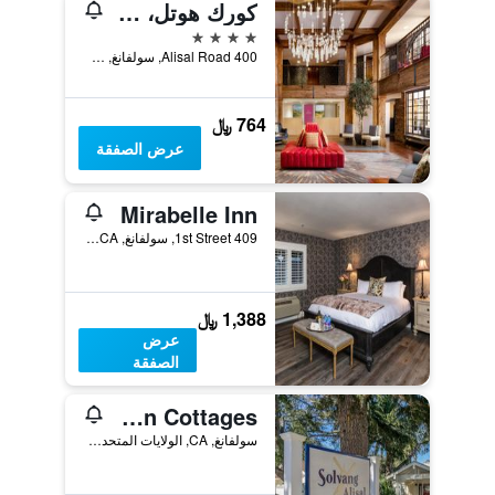
كورك هوتل، سولفانج، إيه تريبوت بورتفوليو هوتل
4 نجوم
400 Alisal Road, سولفانغ, CA, الولايات المتحدة الأميريكية
764 ﷼
عرض الصفقة
Mirabelle Inn
409 1st Street, سولفانغ, CA, الولايات المتحدة الأميريكية
1,388 ﷼
عرض
الصفقة
Solvang Alisal Vacation Cottages
سولفانغ, CA, الولايات المتحدة الأميريكية