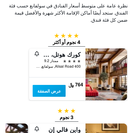
نظرة عامة على متوسط أسعار الفنادق في سولفانغ حسب فئة
الفندق. ستجد أيضًا أماكن الإقامة الأكثر شهرة والأفضل قيمة
ضمن كل فئة فندق.
4 نجوم
4 نجوم أو أكثر
كورك هوتل، سولفانج، إيه تريبوت بورتفوليو هوتل
4 نجوم
ممتاز 9.2
400 Alisal Road, سولفانغ, CA, الولايات المتحدة الأميريكية
764 ﷼
عرض الصفقة
3 نجوم
3 نجوم
واين فالي إن