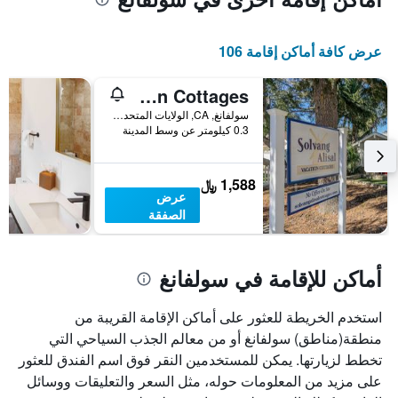
عرض كافة أماكن إقامة 106
Solvang Alisal Vacation Cottages
سولفانغ, CA, الولايات المتحدة الأميريكية
0.3 كيلومتر عن وسط المدينة
1,588 ﷼
عرض
الصفقة
أماكن للإقامة في سولفانغ
استخدم الخريطة للعثور على أماكن الإقامة القريبة من
منطقة(مناطق) سولفانغ أو من معالم الجذب السياحي التي
تخطط لزيارتها. يمكن للمستخدمين النقر فوق اسم الفندق للعثور
على مزيد من المعلومات حوله، مثل السعر والتعليقات ووسائل