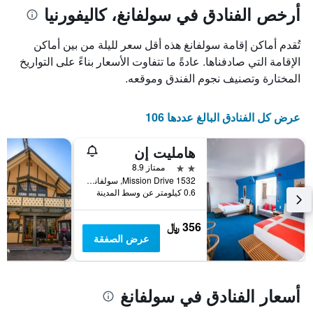
1
المخطط
أرخص الفنادق في سولفانغ، كاليفورنيا
1
محور
X
محور
تُقدم أماكن إقامة سولفانغ هذه أقل سعر لليلة من بين أماكن
Y
الذي
الذي
يعرض
الإقامة التي صادفناها. عادةً ما تتفاوت الأسعار بناءً على التواريخ
عدد
يعرض
المختارة وتصنيف نجوم الفندق وموقعه.
الأيام
متوسط
قبل
سعر
غرفة
الإقامة
عرض كل الفنادق البالغ عددها 106
في
يتضمن
عطلة
المخطط
هامليت إن
نهاية
التالي
1
هذا
2 نجمتين
ممتاز 8.9
محور
الأسبوع
1532 Mission Drive, سولفانغ, CA, الولايات المتحدة الأميريكية
Y
خلال
0.6 كيلومتر عن وسط المدينة
آخر
الذي
3
يعرض
356 ﷼
أيام
متوسط
عرض الصفقة
سعر
غرفة
أسعار الفنادق في سولفانغ