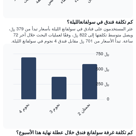
المخطط
المخطط
End
التالي
of
التالي
interactive
1
متوسط
chart
محور
سعر
كم تكلفة فندق في سولفانغالليلة؟
Y
غرفة
عثر المستخدمون على فنادق في سولفانغ الليلة بأسعار تبدأ من 379 ﷼،
الذي
كل
ويصل متوسط تكلفتها إلى 822 ﷼، وفقًا لعمليات البحث خلال آخر 72
يعرض
يوم
ساعة. تبدأ الأسعار من 701 ﷼ مقابل فندق 4 نجوم في سولفانغ الليلة.
متوسط
في
سعر
الأسبوع
750 ﷼
غرفة
يتضمن
Bar
المخطط
Chart
graphic.
chart
1
500 ﷼
with
محور
3
X
bars.
250 ﷼
الذي
يعرض
يعرض
أيام
المخطط
0
الأسبوع.
التالي
ن
م
ن
ن
ن
م
يتضمن
متوسط
3
ج
و
4
ج
و
2
ج
م
ت
ا
المخطط
End
سعر
of
التالي
الغرفة
interactive
1
هذه
chart
محور
كم تكلفة غرفة سولفانغ فندق خلال عطلة نهاية هذا الأسبوع؟
الليلة