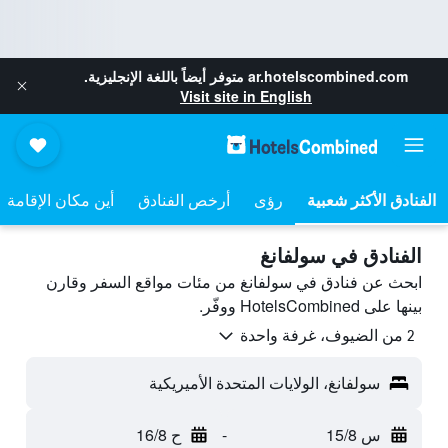
ar.hotelscombined.com
متوفر أيضاً باللغة الإنجليزية.
Visit site in English
رؤى
أرخص الفنادق
أين مكان الإقامة
الفنادق في سولفانغ
ابحث عن فنادق في سولفانغ من مئات مواقع السفر وقارن
بينها على HotelsCombined ووفّر.
2 من الضيوف، غرفة واحدة
سولفانغ، الولايات المتحدة الأميريكية
س 15/8
-
ح 16/8