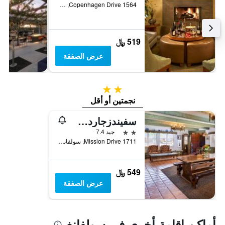
1564 Copenhagen Drive, سولفانغ, CA, الولايات المتحدة الأميريكية
519 ﷼
عرض الصفقة
2 نجمتين
نجمتين أو أقل
سفيندزجاردس دانيش لودج أميريكاز بيست فاليو إن
2 نجمتين
جيد 7.4
1711 Mission Drive, سولفانغ, CA, الولايات المتحدة الأميريكية
549 ﷼
عرض الصفقة
أماكن إقامة أخرى في سولفانغ