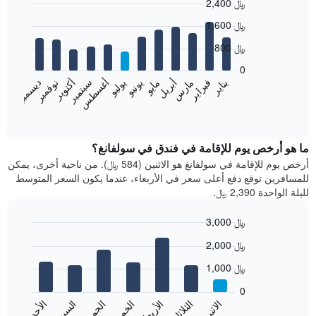
2,400 ﷼
Bar
Chart
1,600 ﷼
graphic.
chart
with
800 ﷼
12
bars.
0
فبراير
مايو
أغسطس
نوفمبر
يناير
أبريل
يوليو
أكتوبر
مارس
يونيو
سبتمبر
ديسمبر
يعرض
المخطط
End
of
التالي
interactive
متوسط
chart
سعر
ما هو أرخص يوم للإقامة في فندق في سولفانغ؟
غرفة
أرخص يوم للإقامة في سولفانغ هو الاثنين (584 ﷼). من ناحية أخرى، يمكن
كل
للمسافرين توقع دفع أعلى سعر في الأربعاء، عندما يكون السعر المتوسط
شهر
لليلة الواحدة 2,390 ﷼.
يتضمن
المخطط
3,000 ﷼
1
Bar
محور
Chart
2,000 ﷼
graphic.
chart
X
with
الذي
1,000 ﷼
7
يعرض
bars.
0
الشهور.
الاثنين
الخميس
الأحد
الأربعاء
السبت
الثلاثاء
الجمعة
يتضمن
يعرض