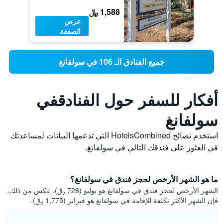
1,588 ﷼
عرض
الصفقة
جميع الفنادق الـ 106 في سولفانغ
أفكار للسفر حول الفنادقفي
سولفانغ
استخدم نصائح HotelsCombined التي تدعمها البيانات لمساعدتك
في العثور على فندقك التالي في سولفانغ.
ما هو الشهر الأرخص لحجز فندق في سولفانغ؟
الشهر الأرخص لحجز فندق في سولفانغ هو يوليو (728 ﷼). عكس من ذلك،
فإن الشهر الأكثر تكلفة للإقامة في سولفانغ هو فبراير (1,775 ﷼).