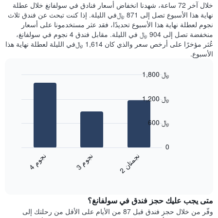
Y
الذي
خلال آخر 72 ساعة، شهدنا انخفاض أسعار فنادق في سولفانغ خلال عطلة
الذي
عُثر
نهاية هذا الأسبوع تصل إلى 871 ﷼في الليلة. إذا كنت تبحث عن فندق ثلاث
يعرض
عليه
نجوم لعطلة نهاية هذا الأسبوع تحديدًا، فقد عثر مستخدمونا على أسعار
متوسط
خلال
منخفضة تصل إلى 904 ﷼ في الليلة. مقابل فندق 4 نجوم في سولفانغ،
سعر
آخر
عُثر مؤخرًا على أرخص سعر والذي كان 1,614 ﷼في الليلة لعطلة نهاية هذا
غرفة
3
الأسبوع.
أيام
مع
1,800 ﷼
التصنيف
Bar
حسب
Chart
graphic.
chart
النجوم
1,200 ﷼
with
يتضمن
3
المخطط
bars.
600 ﷼
1
محور
يعرض
X
المخطط
0
التي
التالي
ن
م
ن
ن
ن
م
تعرض
متوسط
3
ج
و
4
ج
و
2
ج
م
ت
ا
فئات
End
سعر
of
الفنادق
الغرفة
interactive
بالنجوم.
خلال
chart
يتضمن
متى يجب عليك حجز فندق في سولفانغ؟
عطلة
المخطط
نهاية
وفّر من خلال حجز فندق قبل 87 من الأيام على الأقل من رحلتك إلى
1