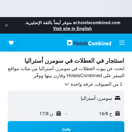
ar.hotelscombined.com
متوفر أيضاً باللغة الإنجليزية.
Visit site in English
استئجار في العطلات في سومرز, أستراليا
ابحث عن بيوت العطلات في سومرز، أستراليا من مئات مواقع
السفر على HotelsCombined وقارن بينها ووفّر.
2 من الضيوف، غرفة واحدة
سومرز، أستراليا
ح 16/8
-
ن 17/8
بحث