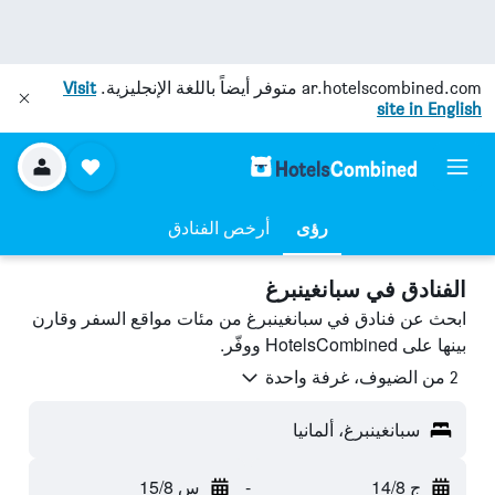
ar.hotelscombined.com
متوفر أيضاً باللغة الإنجليزية.
Visit
site in English
رؤى
أرخص الفنادق
الفنادق في سبانغينبرغ
ابحث عن فنادق في سبانغينبرغ من مئات مواقع السفر وقارن
بينها على HotelsCombined ووفّر.
2 من الضيوف، غرفة واحدة
سبانغينبرغ، ألمانيا
ج 14/8
-
س 15/8