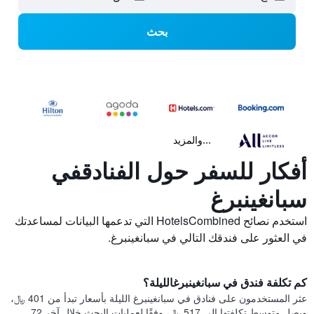
بحث
...والمزيد
أفكار للسفر حول الفنادقفي
سبانغينبرغ
استخدم نصائح HotelsCombined التي تدعمها البيانات لمساعدتك
في العثور على فندقك التالي في سبانغينبرغ.
كم تكلفة فندق في سبانغينبرغالليلة؟
عثر المستخدمون على فنادق في سبانغينبرغ الليلة بأسعار تبدأ من 401 ﷼،
ويصل متوسط تكلفتها إلى 517 ﷼، وفقًا لعمليات البحث خلال آخر 72