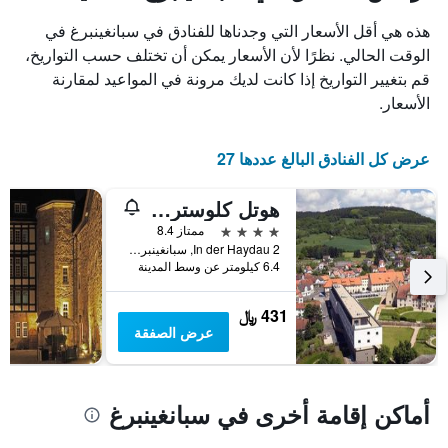
الغرفة
3
هذه هي أقل الأسعار التي وجدناها للفنادق في سبانغينبرغ في
هذه
أيام
الليلة
الوقت الحالي. نظرًا لأن الأسعار يمكن أن تختلف حسب التواريخ،
مع
الذي
التصنيف
قم بتغيير التواريخ إذا كانت لديك مرونة في المواعيد لمقارنة
عُثر
حسب
الأسعار.
عليه
النجوم
خلال
يتضمن
آخر
المخطط
عرض كل الفنادق البالغ عددها 27
3
1
أيام
محور
هوتل كلوستر هايداو
X
الذي
4 نجوم
ممتاز 8.4
يعرض
In der Haydau 2, سبانغينبرغ, هسه, ألمانيا
فئات
6.4 كيلومتر عن وسط المدينة
الفنادق
بالنجوم.
431 ﷼
يتضمن
عرض الصفقة
المخطط
1
محور
Y
أماكن إقامة أخرى في سبانغينبرغ
الذي
يعرض