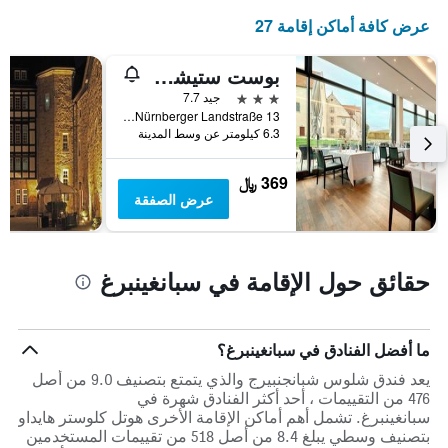
متوسط
عرض كافة أماكن إقامة 27
سعر
غرفة
في
بوست ستيشن تسوم ألتين فورستامت
عطلة
3 نجوم
جيد 7.7
نهاية
Nürnberger Landstraße 13, سبانغينبرغ, هسه, ألمانيا
هذا
6.3 كيلومتر عن وسط المدينة
الأسبوع
خلال
آخر
369 ﷼
3
عرض الصفقة
أيام
حقائق حول الإقامة في سبانغينبرغ
ما أفضل الفنادق في سبانغينبرغ؟
يعد فندق شلوس شبانجنبيرج والذي يتمتع بتصنيف 9.0 من أصل
476 من التقييمات ، أحد أكثر الفنادق شهرة في
سبانغينبرغ. تشمل أهم أماكن الإقامة الأخرى هوتل كلوستر هايداو
بتصنيف وسطي يبلغ 8.4 من أصل 518 من تقييمات المستخدمين