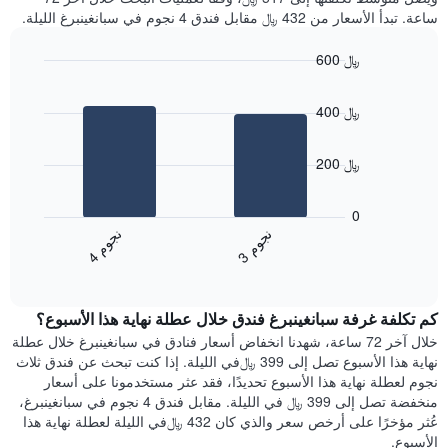
ساعة. تبدأ الأسعار من 432 ﷼ مقابل فندق 4 نجوم في سبانغينبرغ الليلة.
600 ﷼
Bar
Chart
graphic.
chart
400 ﷼
with
2
bars.
200 ﷼
يعرض
المخطط
0
التالي
ن
م
ن
م
متوسط
3
ج
و
4
ج
و
End
سعر
of
الغرفة
interactive
هذه
chart
كم تكلفة غرفة سبانغينبرغ فندق خلال عطلة نهاية هذا الأسبوع؟
الليلة
الذي
خلال آخر 72 ساعة، شهدنا انخفاض أسعار فنادق في سبانغينبرغ خلال عطلة
عُثر
نهاية هذا الأسبوع تصل إلى 399 ﷼في الليلة. إذا كنت تبحث عن فندق ثلاث
عليه
نجوم لعطلة نهاية هذا الأسبوع تحديدًا، فقد عثر مستخدمونا على أسعار
خلال
منخفضة تصل إلى 399 ﷼ في الليلة. مقابل فندق 4 نجوم في سبانغينبرغ،
آخر
عُثر مؤخرًا على أرخص سعر والذي كان 432 ﷼في الليلة لعطلة نهاية هذا
3
الأسبوع.