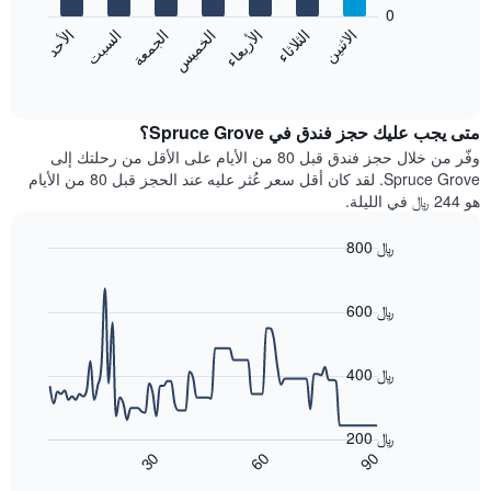
bars.
0
الشهور.
الاثنين
الثلاثاء
الأربعاء
الخميس
الجمعة
السبت
الأحد
يتضمن
يعرض
المخطط
المخطط
End
التالي
of
التالي
interactive
1
متوسط
chart
محور
سعر
متى يجب عليك حجز فندق في Spruce Grove؟
Y
غرفة
وفّر من خلال حجز فندق قبل 80 من الأيام على الأقل من رحلتك إلى
الذي
كل
Spruce Grove. لقد كان أقل سعر عُثر عليه عند الحجز قبل 80 من الأيام
يعرض
يوم
هو 244 ﷼ في الليلة.
متوسط
في
سعر
الأسبوع
800 ﷼
غرفة
يتضمن
Line
المخطط
Chart
graphic.
chart
1
with
600 ﷼
محور
90
X
data
الذي
points.
400 ﷼
يعرض
أيام
يعرض
الأسبوع.
المخطط
200 ﷼
يتضمن
التالي
90
30
60
المخطط
كيفية
End
of
التالي
تغير