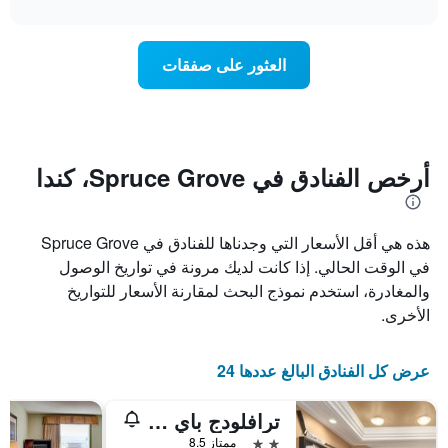
interactive
1
سعر
chart
محور
غرفة
Y
عند
العثور على صفقات
الذي
اقتراب
يعرض
تاريخ
متوسط
الإقامة
سعر
يتضمن
غرفة
المخطط
1
أرخص الفنادق في Spruce Grove، كندا
محور
X
الذي
هذه هي أقل الأسعار التي وجدناها للفنادق في Spruce Grove
يعرض
عدد
في الوقت الحالي. إذا كانت لديك مرونة في تواريخ الوصول
الأيام
والمغادرة، استخدم نموذج البحث لمقارنة الأسعار للتواريخ
قبل
الأخرى.
الإقامة
يتضمن
المخطط
عرض كل الفنادق البالغ عددها 24
التالي
1
محور
ترافلودج باي ويندام سبروس غروف
Y
2 نجمتين
ممتاز 8.5