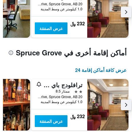
الذي
20 Nelson Drive, Spruce Grove, AB, كندا
يعرض
1.0 كيلومتر عن وسط المدينة
متوسط
سعر
232 ﷼
غرفة
عرض الصفقة
أماكن إقامة أخرى في Spruce Grove
عرض كافة أماكن إقامة 24
ترافلودج باي ويندام سبروس غروف
2 نجمتين
ممتاز 8.5
20 Nelson Drive, Spruce Grove, AB, كندا
1.0 كيلومتر عن وسط المدينة
232 ﷼
عرض الصفقة