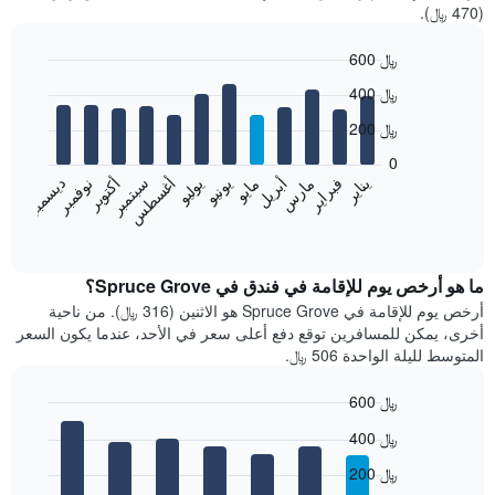
(470 ﷼).
600 ﷼
Bar
Chart
400 ﷼
graphic.
chart
with
200 ﷼
12
bars.
0
فبراير
مايو
أغسطس
نوفمبر
يناير
أبريل
يوليو
أكتوبر
مارس
يونيو
سبتمبر
ديسمبر
يعرض
المخطط
End
of
التالي
interactive
متوسط
chart
سعر
ما هو أرخص يوم للإقامة في فندق في Spruce Grove؟
غرفة
أرخص يوم للإقامة في Spruce Grove هو الاثنين (316 ﷼). من ناحية
كل
أخرى، يمكن للمسافرين توقع دفع أعلى سعر في الأحد، عندما يكون السعر
شهر
المتوسط لليلة الواحدة 506 ﷼.
يتضمن
المخطط
600 ﷼
1
Bar
محور
Chart
400 ﷼
graphic.
chart
X
with
الذي
200 ﷼
7
يعرض