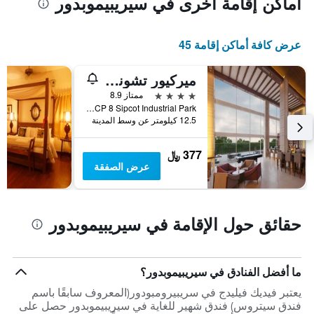
أماكن إقامة أخرى في سيريبيموبدور
الذي
يعرض
متوسط
عرض كافة أماكن إقامة 45
سعر
غرفة
في
ميركيور تشوناي سريبرومبودور هوتل
عطلة
4 نجوم
ممتاز 8.9
نهاية
CP 8 Sipcot Industrial Park, سيريبيموبدور, الهند
هذا
12.5 كيلومتر عن وسط المدينة
الأسبوع
خلال
آخر
377 ﷼
3
عرض الصفقة
أيام
حقائق حول الإقامة في سيريبيموبدور
ما أفضل الفنادق في سيريبيموبدور؟
يعتبر فيديك فيليدج في سريبيرومبودور(المعروف سابقًا باسم
فندق سيتروس) فندق شهير للغاية في سيريبيموبدور حصل على