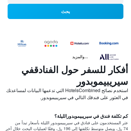
بحث
...والمزيد
أفكار للسفر حول الفنادقفي
سيريبيموبدور
استخدم نصائح HotelsCombined التي تدعمها البيانات لمساعدتك
في العثور على فندقك التالي في سيريبيموبدور.
كم تكلفة فندق في سيريبيموبدورالليلة؟
عثر المستخدمون على فنادق في سيريبيموبدور الليلة بأسعار تبدأ من
74 ﷼، ويصل متوسط تكلفتها إلى 196 ﷼، وفقًا لعمليات البحث خلال آخر