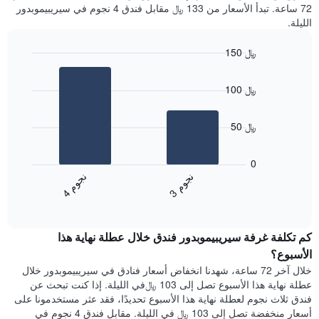
72 ساعة. تبدأ الأسعار من 133 ﷼ مقابل فندق 4 نجوم في سيريبيموبدور
الليلة.
150 ﷼
Bar
Chart
graphic.
chart
100 ﷼
with
2
bars.
50 ﷼
يعرض
المخطط
0
التالي
ن
م
ن
م
متوسط
3
ج
و
4
ج
و
End
سعر
of
الغرفة
interactive
هذه
chart
كم تكلفة غرفة سيريبيموبدور فندق خلال عطلة نهاية هذا
الليلة
الذي
الأسبوع؟
عُثر
خلال آخر 72 ساعة، شهدنا انخفاض أسعار فنادق في سيريبيموبدور خلال
عليه
عطلة نهاية هذا الأسبوع تصل إلى 103 ﷼في الليلة. إذا كنت تبحث عن
خلال
فندق ثلاث نجوم لعطلة نهاية هذا الأسبوع تحديدًا، فقد عثر مستخدمونا على
آخر
أسعار منخفضة تصل إلى 103 ﷼ في الليلة. مقابل فندق 4 نجوم في
3