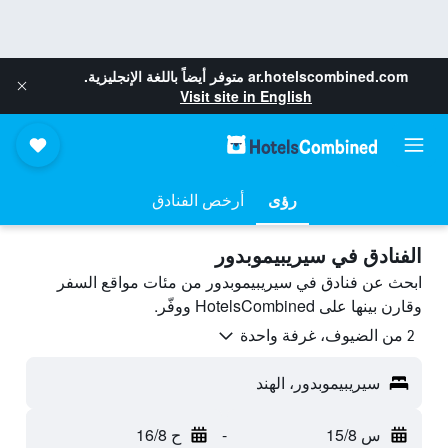
ar.hotelscombined.com
متوفر أيضاً باللغة الإنجليزية.
Visit site in English
رؤى
أرخص الفنادق
الفنادق في سيريبيموبدور
ابحث عن فنادق في سيريبيموبدور من مئات مواقع السفر
وقارن بينها على HotelsCombined ووفّر.
2 من الضيوف، غرفة واحدة
سيريبيموبدور، الهند
س 15/8
-
ح 16/8