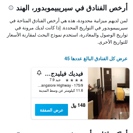
سعر
خلال
أرخص الفنادق في سيريبيموبدور، الهند
الغرفة
آخر
هذه
3
الليلة
لمن لديهم ميزانية محدودة، هذه هي أرخص الفنادق المتاحة في
أيام
الذي
سيريبيموبدور في التواريخ المحددة. إذا كانت لديك مرونة في
مع
عُثر
التصنيف
تواريخ الوصول والمغادرة، استخدم نموذج البحث لمقارنة الأسعار
عليه
حسب
للتواريخ الأخرى.
خلال
النجوم
آخر
يتضمن
3
المخطط
عرض كل الفنادق البالغ عددها 45
أيام
1
محور
فيديك فيليدج في سريبيرومبودور(المعروف سابقًا باسم فندق سيتروس)
X
الذي
4 نجوم
جيد 7.9
يعرض
175/9 - Podavur Village, Chennai Bangalore Highway, سيريبيموبدور, الهند
فئات
11.6 كيلومتر عن وسط المدينة
الفنادق
بالنجوم.
148 ﷼
يتضمن
عرض الصفقة
المخطط
1
محور
Y