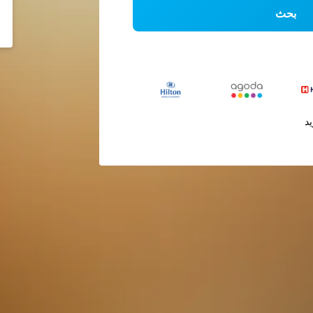
بحث
يد