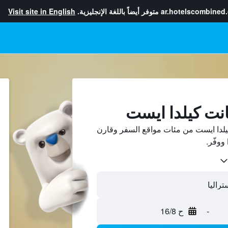
ar.hotelscombined
متوفر أيضاً باللغة الإنجليزية.
Visit site in English
نت كيلدا ايست
لدا ايست من مئات مواقع السفر وقارن
-
ح 16/8