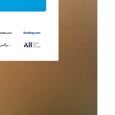
...والمز