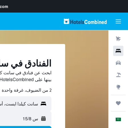
.com
رحلات طيران
فنادق
الفنادق في سا
سيارات
ابحث عن فنادق في سانت كي
حزم العروض
بينها على HotelsCombined ووفّر.
استكشاف
2 من الضيوف، غرفة واحدة
رحلات
س 15/8
العَرَبِيَّة