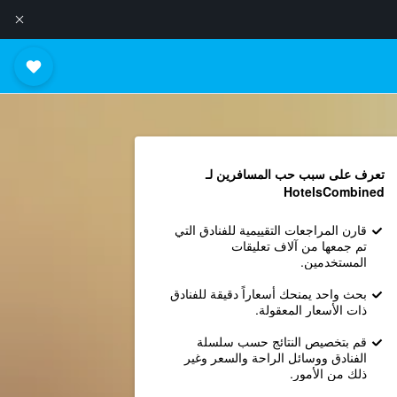
تعرف على سبب حب المسافرين لـ
HotelsCombined
قارن المراجعات التقييمية للفنادق التي
تم جمعها من آلاف تعليقات
المستخدمين.
بحث واحد يمنحك أسعاراً دقيقة للفنادق
ذات الأسعار المعقولة.
قم بتخصيص النتائج حسب سلسلة
الفنادق ووسائل الراحة والسعر وغير
ذلك من الأمور.