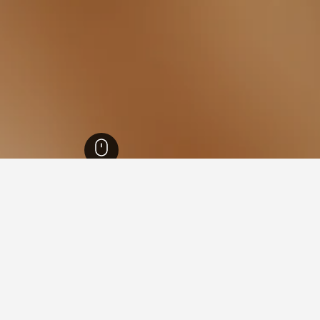
ا
26,342
South Eastern Suburbs
7,472
سانت كيلدا ايست
18
 في سانت كيلدا ايست