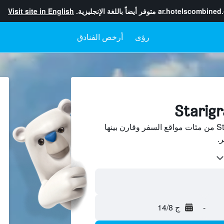
ar.hotelscombined
متوفر أيضاً باللغة الإنجليزية.
Visit site in English
رؤى
أرخص الفنادق
ابحث عن فنادق في Starigrad من مئات مواقع السفر وقارن بينها
-
ج 14/8