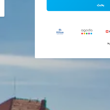
بحث
يد