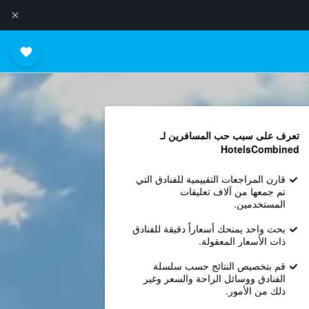
تعرف على سبب حب المسافرين لـ
HotelsCombined
قارن المراجعات التقييمية للفنادق التي
تم جمعها من آلاف تعليقات
المستخدمين.
بحث واحد يمنحك أسعاراً دقيقة للفنادق
ذات الأسعار المعقولة.
قم بتخصيص النتائج حسب سلسلة
الفنادق ووسائل الراحة والسعر وغير
ذلك من الأمور.