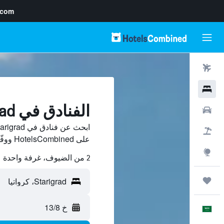
.com
رحلات طيران
فنادق
الفنادق في Starigrad
سيارات
حزم العروض
على HotelsCombined ووفّر.
استكشاف
2 من الضيوف، غرفة واحدة
رحلات
خ 13/8
العَرَبِيَّة