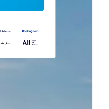
...والمز