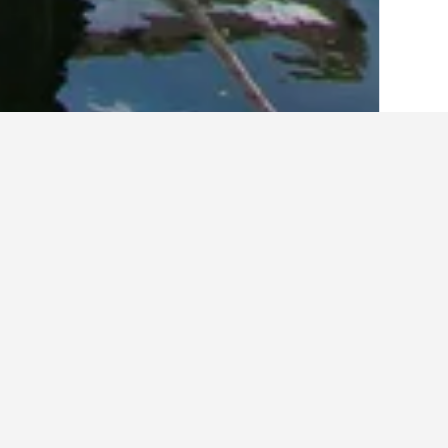
الصفحة الرئيسية
كرواتيا
179,157
مقاطعة ز
أفكار للسفر حول الفنادقف
استخدم نصائح HotelsCombined التي تدعمها البيانات لمساعدتك في العثور على فندقك التالي في Starigrad.