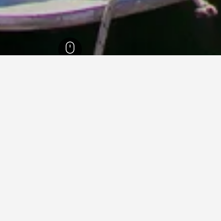
ادار
25,301
Starigrad
836
ي Starigrad
ما هو أرخص يوم للإقامة في فندق في Starigrad؟
أرخص يوم للإقامة في Starigrad هو الأربعاء (482 ﷼). من ناحية أخرى،
للمسافرين توقع دفع أعلى سعر في الاثنين، عندما يكون السعر المتوسط لليلة
1,215 ﷼.
1,500 ﷼