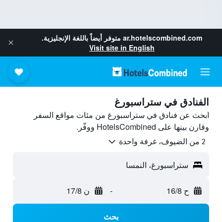
ar.hotelscombined.com
متوفر أيضاً باللغة الإنجليزية.
Visit site in English
الفنادق في ستراسبورغ
ابحث عن فنادق في ستراسبورغ من مئات مواقع السفر
وقارن بينها على HotelsCombined ووفّر.
2 من الضيوف، غرفة واحدة
ستراسبورغ، النمسا
ح 16/8
-
ن 17/8
بحث