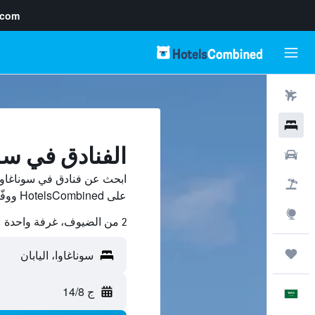
.com
رحلات طيران
فنادق
الفنادق في سو
سيارات
ابحث عن فنادق في سوناغاوا 
حزم العروض
على HotelsCombined ووفّر.
استكشاف
2 من الضيوف، غرفة واحدة
رحلات
ج 14/8
العَرَبِيَّة