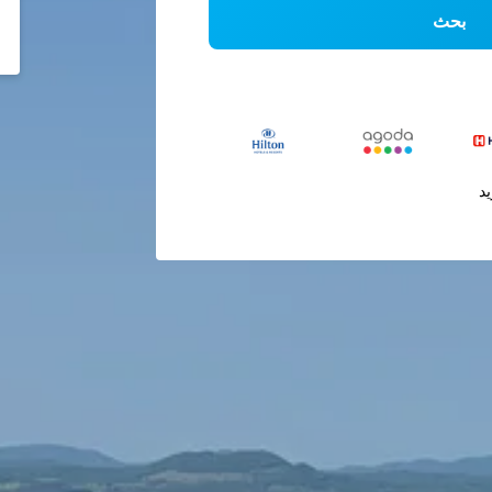
بحث
يد