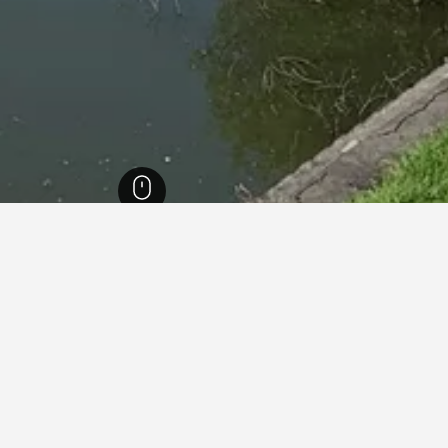
كايدو
6,789
سوناغاوا
3
 في سوناغاوا