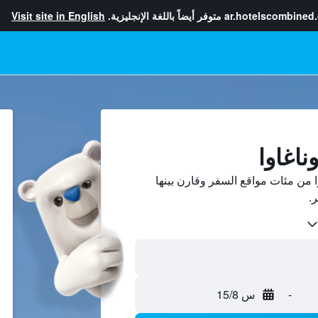
ar.hotelscombined
متوفر أيضاً باللغة الإنجليزية.
Visit site in English
ناغاوا
من مئات مواقع السفر وقارن بينها
-
س 15/8