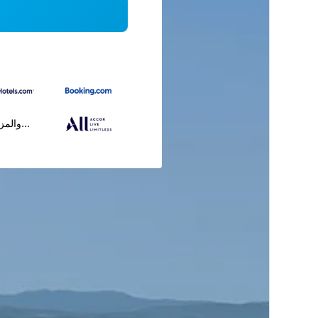
...والمز