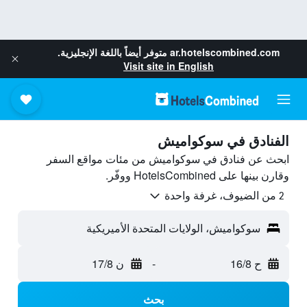
ar.hotelscombined.com
متوفر أيضاً باللغة الإنجليزية.
Visit site in English
الفنادق في سوكواميش
ابحث عن فنادق في سوكواميش من مئات مواقع السفر
وقارن بينها على HotelsCombined ووفّر.
2 من الضيوف، غرفة واحدة
سوكواميش، الولايات المتحدة الأميريكية
ح 16/8
-
ن 17/8
بحث