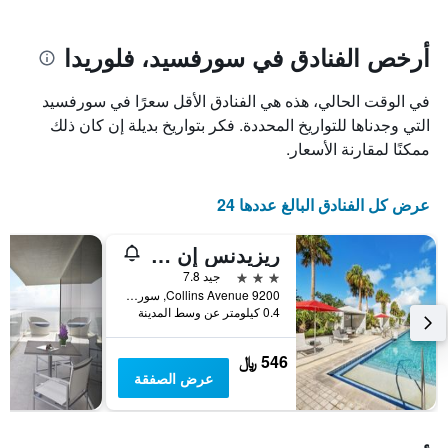
يتضمن
بالنجوم.
يتضمن
المخطط
1
المخطط
أرخص الفنادق في سورفسيد، فلوريدا
1
محور
X
محور
في الوقت الحالي، هذه هي الفنادق الأقل سعرًا في سورفسيد
Y
الذي
الذي
يعرض
التي وجدناها للتواريخ المحددة. فكر بتواريخ بديلة إن كان ذلك
عدد
يعرض
ممكنًا لمقارنة الأسعار.
الأيام
متوسط
قبل
سعر
غرفة
الإقامة
عرض كل الفنادق البالغ عددها 24
في
يتضمن
عطلة
المخطط
ريزيدنس إن باي ماريوت ميامي بيتش سيرف سايد
نهاية
التالي
1
هذا
3 نجوم
جيد 7.8
محور
الأسبوع
9200 Collins Avenue, سورفسيد, FL, الولايات المتحدة الأميريكية
Y
خلال
0.4 كيلومتر عن وسط المدينة
آخر
الذي
3
يعرض
546 ﷼
أيام
متوسط
عرض الصفقة
سعر
غرفة