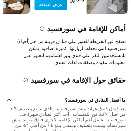
عرض الصفقة
أماكن للإقامة في سورفسيد
تصفح عبر الخريطة للعثور على فنادق قريبة من حي(أحياء)
سورفسيد التي تخطط لزيارتها. كميزة إضافية، يمكن
للمستخدمين النقر على فندق يثير اهتمامهم للعثور على
معلومات مفيدة وصفقات لذلك الفندق.
حقائق حول الإقامة في سورفسيد
ما أفضل الفنادق في سورفسيد؟
يعد فندق فندق غراند بيتش سيرفسايد والذي يتمتع بتصنيف 7.2
من أصل 2,274 من التقييمات ، أحد أكثر الفنادق شهرة في
سورفسيد. تشمل أهم أماكن الإقامة الأخرى فندق غراند بيتش
سيرفسايد ويست بتصنيف وسطي يبلغ 7.6 من أصل 871 من
تقييمات المستخدمين و ريزيدنس إن باي ماريوت ميامي بيتش