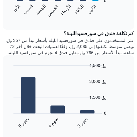
0
الشهور.
الاثنين
الخميس
الأحد
الأربعاء
السبت
الثلاثاء
الجمعة
يتضمن
يعرض
المخطط
المخطط
End
التالي
of
التالي
interactive
1
متوسط
chart
محور
سعر
كم تكلفة فندق في سورفسيدالليلة؟
Y
غرفة
عثر المستخدمون على فنادق في سورفسيد الليلة بأسعار تبدأ من 357 ﷼،
الذي
كل
ويصل متوسط تكلفتها إلى 2,085 ﷼، وفقًا لعمليات البحث خلال آخر 72
يعرض
يوم
ساعة. تبدأ الأسعار من 766 ﷼ مقابل فندق 4 نجوم في سورفسيد الليلة.
متوسط
في
سعر
الأسبوع
4,500 ﷼
غرفة
يتضمن
Bar
المخطط
Chart
graphic.
chart
1
3,000 ﷼
with
محور
3
X
bars.
الذي
1,500 ﷼
يعرض
يعرض
أيام
المخطط
0
الأسبوع.
التالي
ن
م
ن
م
ن
م
يتضمن
متوسط
4
ج
و
3
ج
و
5
ج
و
المخطط
End
سعر
of
التالي
الغرفة
interactive
1