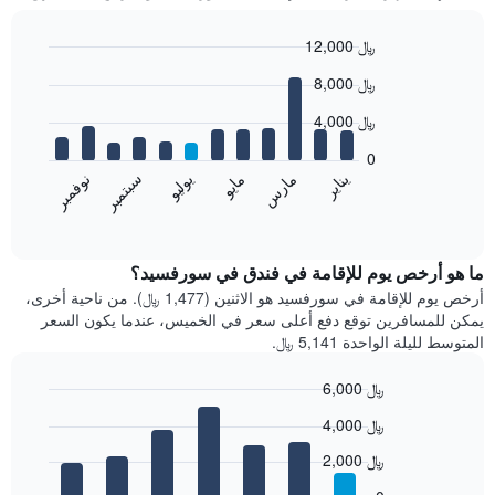
12,000 ﷼
Bar
Chart
8,000 ﷼
graphic.
chart
with
4,000 ﷼
12
bars.
0
مايو
نوفمبر
مارس
سبتمبر
يناير
يوليو
يعرض
المخطط
End
of
التالي
interactive
متوسط
chart
سعر
ما هو أرخص يوم للإقامة في فندق في سورفسيد؟
غرفة
أرخص يوم للإقامة في سورفسيد هو الاثنين (1,477 ﷼). من ناحية أخرى،
كل
يمكن للمسافرين توقع دفع أعلى سعر في الخميس، عندما يكون السعر
شهر
المتوسط لليلة الواحدة 5,141 ﷼.
يتضمن
المخطط
6,000 ﷼
1
Bar
محور
Chart
4,000 ﷼
graphic.
chart
X
with
الذي
2,000 ﷼
7
يعرض
bars.