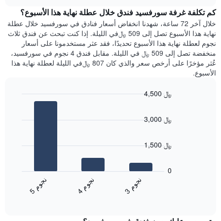
هذه
chart
محور
كم تكلفة غرفة سورفسيد فندق خلال عطلة نهاية هذا الأسبوع؟
الليلة
Y
الذي
خلال آخر 72 ساعة، شهدنا انخفاض أسعار فنادق في سورفسيد خلال عطلة
الذي
عُثر
نهاية هذا الأسبوع تصل إلى 509 ﷼في الليلة. إذا كنت تبحث عن فندق ثلاث
يعرض
عليه
نجوم لعطلة نهاية هذا الأسبوع تحديدًا، فقد عثر مستخدمونا على أسعار
متوسط
خلال
منخفضة تصل إلى 509 ﷼ في الليلة. مقابل فندق 4 نجوم في سورفسيد،
سعر
آخر
عُثر مؤخرًا على أرخص سعر والذي كان 807 ﷼في الليلة لعطلة نهاية هذا
غرفة
3
الأسبوع.
أيام
مع
4,500 ﷼
التصنيف
Bar
حسب
Chart
graphic.
chart
النجوم
3,000 ﷼
with
يتضمن
3
المخطط
bars.
1
1,500 ﷼
محور
يعرض
X
المخطط
0
التي
التالي
ن
م
ن
م
ن
م
تعرض
متوسط
4
ج
و
3
ج
و
5
ج
و
فئات
End
سعر
of
الفنادق
الغرفة
interactive
بالنجوم.
خلال
chart
يتضمن