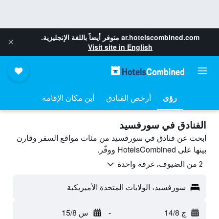
ar.hotelscombined.com
متوفر أيضاً باللغة الإنجليزية.
Visit site in English
رؤى
أرخص الفنادق
أين مكان الإقامة
الفنادق في سورفسيد
ابحث عن فنادق في سورفسيد من مئات مواقع السفر وقارن
بينها على HotelsCombined ووفّر.
2 من الضيوف، غرفة واحدة
سورفسيد، الولايات المتحدة الأميريكية
ج 14/8
-
س 15/8