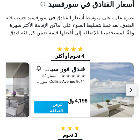
أسعار الفنادق في سورفسيد
نظرة عامة على متوسط أسعار الفنادق في سورفسيد حسب فئة
الفندق. لقد قمنا بتسليط الضوء على أماكن الإقامة الأكثر شهرة
وفقًا لمستخدمينا بالإضافة إلى أفضلها قيمة ضمن كل فئة فندق.
4 نجوم
4 نجوم أو أكثر
فندق فور سيزونز أت ذا سيرف كلوب
5 نجوم
ممتاز 9.1
9011 Collins Avenue, سورفسيد, FL, الولايات المتحدة الأميريكية
4,198 ﷼
عرض
الصفقة
3 نجوم
3 نجوم