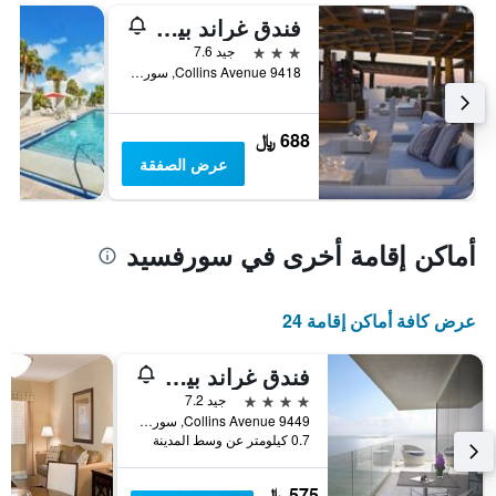
فندق غراند بيتش سيرفسايد ويست
3 نجوم
جيد 7.6
9418 Collins Avenue, سورفسيد, FL, الولايات المتحدة الأميريكية
688 ﷼
عرض الصفقة
أماكن إقامة أخرى في سورفسيد
عرض كافة أماكن إقامة 24
فندق غراند بيتش سيرفسايد
4 نجوم
جيد 7.2
9449 Collins Avenue, سورفسيد, FL, الولايات المتحدة الأميريكية
0.7 كيلومتر عن وسط المدينة
575 ﷼