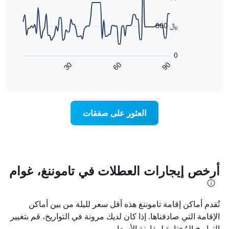
X
90
data
الذي
points.
يعرض
800 ﷼
أيام
يعرض
الأسبوع.
المخطط
يتضمن
0
التالي
المخطط
60
90
30
كيفية
End
التالي
of
تغير
1
interactive
سعر
chart
محور
غرفة
Y
عند
الذي
العثور على صفقات
اقتراب
يعرض
تاريخ
متوسط
الإقامة
سعر
يتضمن
غرفة
المخطط
1
أرخص إيجارات العطلات في تاموننغ، غوام
محور
X
الذي
تُقدم أماكن إقامة تاموننغ هذه أقل سعر لليلة من بين أماكن
يعرض
عدد
الإقامة التي صادفناها. إذا كان لديك مرونة في التواريخ، قم بتغيير
الأيام
التواريخ المُختارة لمقارنة الأسعار.