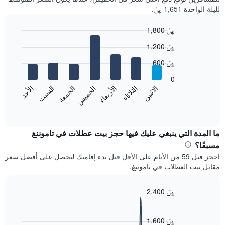
لليلة الواحدة 1,651 ﷼.
1,800 ﷼
Bar
Chart
1,200 ﷼
graphic.
chart
with
600 ﷼
7
bars.
0
الاثنين
الخميس
الأحد
الأربعاء
السبت
الثلاثاء
الجمعة
يعرض
المخطط
End
of
التالي
interactive
متوسط
chart
سعر
ما المدة التي ينبغي عليك فيها حجز بيت عطلات في تاموننغ
غرفة
مسبقًا؟
كل
احجز قبل 59 من الأيام على الأقل قبل بدء إقامتك لتحصل على أفضل سعر
يوم
مقابل بيت العطلات في تاموننغ.
في
الأسبوع
يتضمن
2,400 ﷼
المخطط
Line
Chart
1
graphic.
chart
محور
with
1,600 ﷼