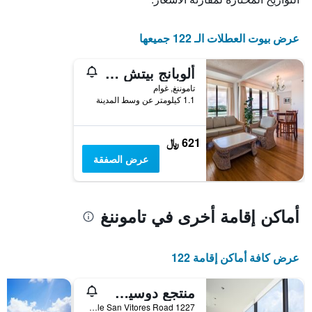
قبل
الإقامة
يتضمن
عرض بيوت العطلات الـ 122 جميعها
المخطط
التالي
ألوبانج بيتش تاور
1
محور
تاموننغ, غوام
Y
1.1 كيلومتر عن وسط المدينة
الذي
يعرض
متوسط
621 ﷼
سعر
عرض الصفقة
غرفة
أماكن إقامة أخرى في تاموننغ
عرض كافة أماكن إقامة 122
منتجع دوسيت ثاني غوام
1227 Pale San Vitores Road, تاموننغ, غوام