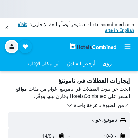
ar.hotelscombined.com
متوفر أيضاً باللغة الإنجليزية.
Visit
site in English
رؤى
أرخص الفنادق
أين مكان الإقامة
إيجارات العطلات في تاموننغ
ابحث عن بيوت العطلات في تاموننغ، غوام من مئات مواقع
السفر على HotelsCombined وقارن بينها ووفّر.
2 من الضيوف، غرفة واحدة
تاموننغ، غوام
خ 13/8
-
ج 14/8