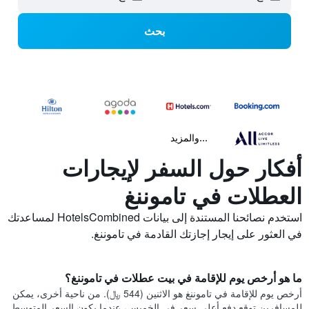
بحث
...والمزيد
أفكار حول السفر لإيجارات
العطلات في تاموننغ
استخدم نصائحنا المستندة إلى بيانات HotelsCombined لمساعدتك
في العثور على إيجار إجازتك القادمة في تاموننغ.
ما هو أرخص يوم للإقامة في بيت عطلات في تاموننغ؟
أرخص يوم للإقامة في تاموننغ هو الاثنين (544 ﷼). من ناحية أخرى، يمكن
للمسافرين توقع دفع أعلى سعر في الخميس، عندما يكون السعر المتوسط