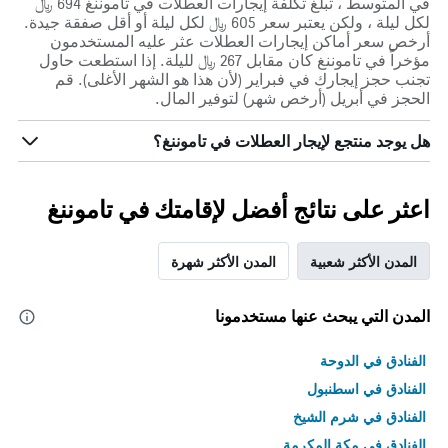
في المتوسط ، تبلغ تكلفة إيجارات العطلات في تاموننغ 694 ﷼
لكل ليلة ، ولكن يعتبر سعر 605 ﷼ لكل ليلة أو أقل صفقة جيدة.
أرخص سعر أماكن إيجارات العطلات عثر عليه المستخدمون
مؤخراً في تاموننغ كان مقابل 267 ﷼ لليلة. إذا استطعت حاول
تجنب حجز إيجارك في فبراير (لأن هذا هو الشهر الأغلى). قم
الحجز في أبريل (أرخص شهر) لتوفير المال.
هل يوجد منتجع لإيجار العطلات في تاموننغ؟
اعثر على نتائج أفضل لإقامتك في تاموننغ
المدن الأكثر شعبية
المدن الأكثر شهرة
المدن التي يبحث عنها مستخدمونا
الفنادق في الدوحة
الفنادق في اسطنبول
الفنادق في شرم الشيخ
الفنادق في مكة المكرمة