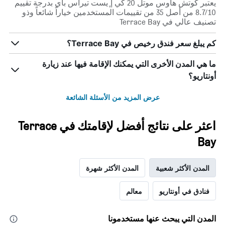
يعتبر كوتش هاوس موتل 20 كي إ ٕيست تيراس باي بدرجة تقييم
أيام
8.7/10 من أصل 35 من تقييمات المستخدمين خياراً شائعاً وذو
الأسبوع.
تصنيف عالي في Terrace Bay
يتضمن
المخطط
كم يبلغ سعر فندق رخيص في Terrace Bay؟
التالي
1
محور
ما هي المدن الأخرى التي يمكنك الإقامة فيها عند زيارة
Y
أونتاريو؟
الذي
يعرض
عرض المزيد من الأسئلة الشائعة
متوسط
سعر
غرفة
اعثر على نتائج أفضل لإقامتك في Terrace
Bay
المدن الأكثر شعبية
المدن الأكثر شهرة
فنادق في أونتاريو
معالم
المدن التي يبحث عنها مستخدمونا